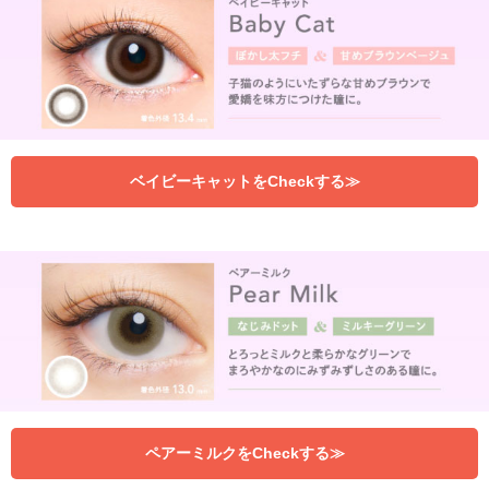
ベイビーキャットをCheckする≫
ペアーミルクをCheckする≫