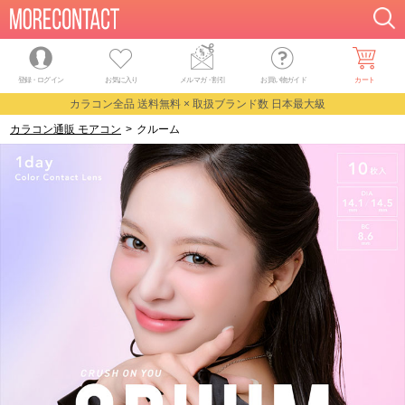
登録・ログイン
お気に入り
メルマガ
・
割引
お買い物ガイド
カート
カラコン全品 送料無料 × 取扱ブランド数 日本最大級
カラコン通販 モアコン
>
クルーム