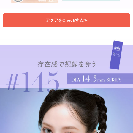
アクアをCheckする≫