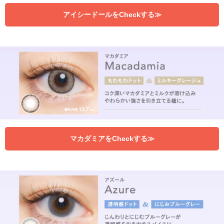
アイシードールをCheckする≫
マカダミアをCheckする≫