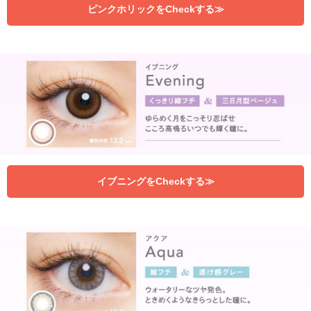
ピンクホリックをCheckする≫
イブニングをCheckする≫