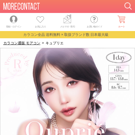
登録・ログイン
お気に入り
メルマガ
・
割引
お買い物ガイド
カート
カラコン全品 送料無料 × 取扱ブランド数 日本最大級
カラコン通販 モアコン
>
キュプリエ