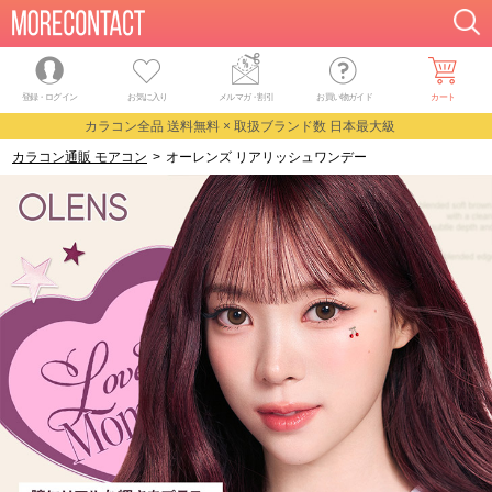
登録・ログイン
お気に入り
メルマガ
・
割引
お買い物ガイド
カート
カラコン全品 送料無料 × 取扱ブランド数 日本最大級
カラコン通販 モアコン
>
オーレンズ リアリッシュワンデー