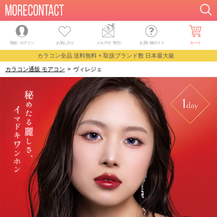
登録・ログイン
お気に入り
メルマガ
・
割引
お買い物ガイド
カート
カラコン全品 送料無料 × 取扱ブランド数 日本最大級
カラコン通販 モアコン
>
ヴィレジェ