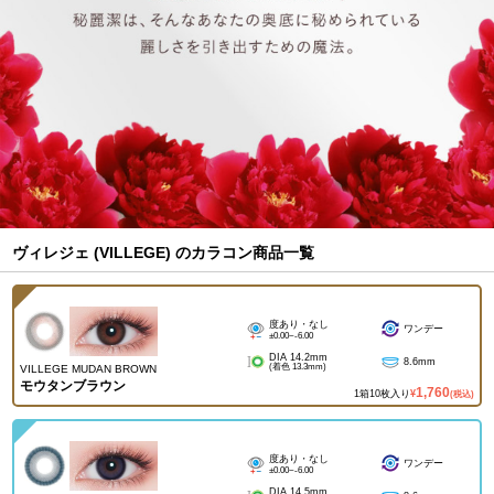
ヴィレジェ (VILLEGE) のカラコン商品一覧
度あり・なし
ワンデー
±0.00~-6.00
DIA 14.2mm
8.6mm
(着色 13.3mm)
VILLEGE MUDAN BROWN
モウタンブラウン
1,760
1箱10枚入り
¥
(税込)
度あり・なし
ワンデー
±0.00~-6.00
DIA 14.5mm