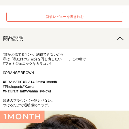
新規レビューを書き込む
商品説明
"誰かと似てる"じゃ、納得できないから
私は「私だけの」自分を写し出したい――、この瞳で
#フォトジェニックなカラコン!
#ORANGE BROWN
#DRAMATIC#DIA14.2mm#1month
#Photogenic#Kawaii
#Natural#Half#WannaTryNow!
普通のブラウンじゃ物足りない。
つけるだけで透明感のコラボ。