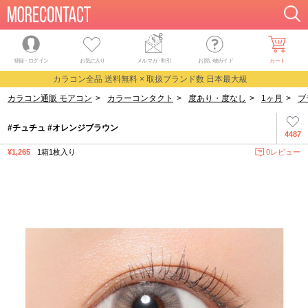
登録・ログイン
お気に入り
メルマガ
・
割引
お買い物ガイド
カート
カラコン全品 送料無料 × 取扱ブランド数 日本最大級
カラコン通販 モアコン
>
カラーコンタクト
>
度あり・度なし
>
1ヶ月
>
ブ
#チュチュ #オレンジブラウン
4487
¥1,265
1箱1枚入り
0レビュー