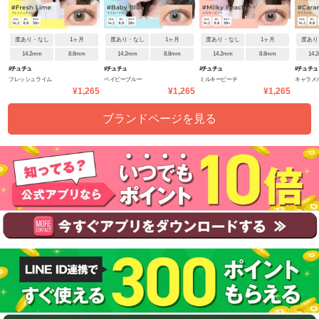
度あり・なし
1ヶ月
度あり・なし
1ヶ月
度あり・なし
1ヶ月
度あり
14.2mm
8.8mm
14.2mm
8.8mm
14.2mm
8.8mm
14.
#チュチュ
#チュチュ
#チュチュ
#チュチュ
フレッシュライム
ベイビーブルー
ミルキーピーチ
キャラメ
¥1,265
¥1,265
¥1,265
ブランドページを見る