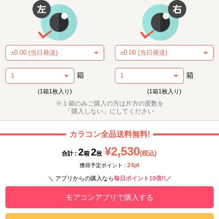
箱
箱
(1箱1枚入り)
(1箱1枚入り)
※１箱のみご購入の方は片方の度数を
「購入しない」にしてください
カラコン全品送料無料!
¥2,530
2
2
(税込)
合計 :
箱
枚
24pt
獲得予定ポイント :
＼ アプリからの購入なら
毎日ポイント10倍!!
／
モアコンアプリで購入する