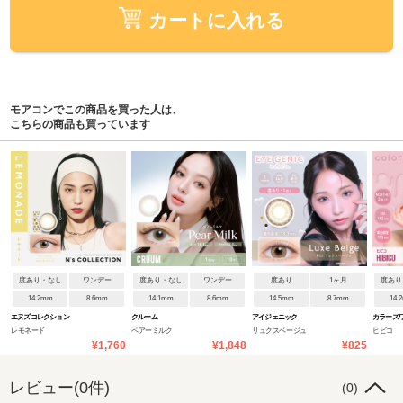
カートに入れる
モアコンでこの商品を買った人は、
こちらの商品も買っています
度あり・なし
ワンデー
度あり・なし
ワンデー
度あり
1ヶ月
度あり
14.2mm
8.6mm
14.1mm
8.6mm
14.5mm
8.7mm
14.
エヌズコレクション
クルーム
アイジェニック
カラーズ
レモネード
ペアーミルク
リュクスベージュ
ヒビコ
¥1,760
¥1,848
¥825
レビュー(0件)
(0)