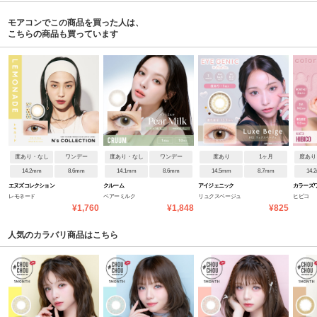
モアコンでこの商品を買った人は、
こちらの商品も買っています
度あり・なし
ワンデー
度あり・なし
ワンデー
度あり
1ヶ月
度あり
14.2mm
8.6mm
14.1mm
8.6mm
14.5mm
8.7mm
14.
エヌズコレクション
クルーム
アイジェニック
カラーズ
レモネード
ペアーミルク
リュクスベージュ
ヒビコ
¥1,760
¥1,848
¥825
人気のカラバリ商品はこちら