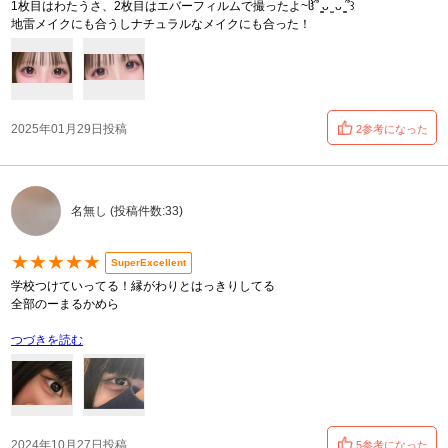
1枚目はわたうさ、2枚目はエバーフィルムで撮ったよ~ჱ̒՞ ̳ᴗ ̫ ᴗ ̳՞꒱
地雷メイクにも合うしナチュラルなメイクにも合った！
2025年01月29日投稿
2参考になった
名無し (投稿件数:33)
★★★★★
SuperExcellent
学校つけていってる！縁がわりとはっきりしてる
全部のーまるかめら
つづきを読む
2024年10月27日投稿
5参考になった