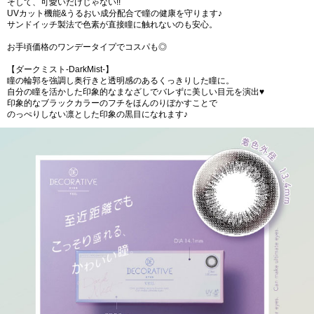
そして、可愛いだけじゃない!!
UVカット機能&うるおい成分配合で瞳の健康を守ります♪
サンドイッチ製法で色素が直接瞳に触れないのも安心。
お手頃価格のワンデータイプでコスパも◎
【ダークミスト-DarkMist-】
瞳の輪郭を強調し奥行きと透明感のあるくっきりした瞳に。
自分の瞳を活かした印象的なまなざしでバレずに美しい目元を演出♥
印象的なブラックカラーのフチをほんのりぼかすことで
のっぺりしない凛とした印象の黒目になれます♪