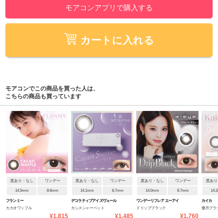
モアコンアプリで購入する
カートに入れる
モアコンでこの商品を買った人は、
こちらの商品も買っています
度あり・なし
ワンデー
度あり・なし
ワンデー
度あり・なし
ワンデー
度あり
14.5mm
8.6mm
14.1mm
8.7mm
14.0mm
8.7mm
14.
フランミー
デコラティブアイズヴェール
ワンデーリフレア エーアイ
カイカ
カカオワッフル
カシスシャーベット
ドリップブラック
優月ブラ
UVM
¥1,815
¥1,485
¥1,760