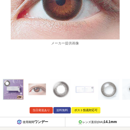
カー提供画像
メー
当日発送あり
送料無料
ポスト投函対応可
ワンデー
14.1mm
使用期間
レンズ直径(DIA)