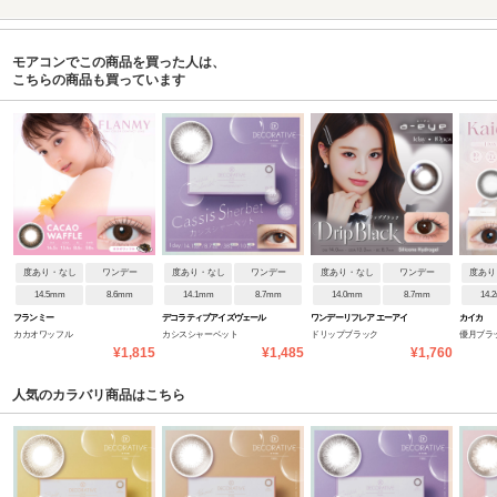
モアコンでこの商品を買った人は、
こちらの商品も買っています
度あり・なし
ワンデー
度あり・なし
ワンデー
度あり・なし
ワンデー
度あり
14.5mm
8.6mm
14.1mm
8.7mm
14.0mm
8.7mm
14.
フランミー
デコラティブアイズヴェール
ワンデーリフレア エーアイ
カイカ
カカオワッフル
カシスシャーベット
ドリップブラック
優月ブラ
UVM
¥1,815
¥1,485
¥1,760
人気のカラバリ商品はこちら