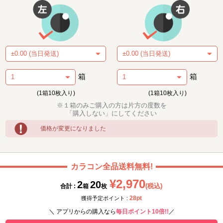
箱
箱
(1箱10枚入り)
(1箱10枚入り)
※１箱のみご購入の方は片方の度数を
「購入しない」にしてください
価格が変更になりました
カラコン全品送料無料!
¥2,970
2
20
(税込)
合計 :
箱
枚
28pt
獲得予定ポイント :
＼ アプリからの購入なら
毎日ポイント10倍!!
／