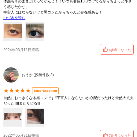
体感もそのまま13.6ってかんじ！！いつも着色13.8つけてるからちょっと小さ
く感じたかな、
宇宙人にはならないけど黒コンだからちゃんと存在感ある！
つづきを読む
2024年03月11日投稿
6参考になった
おうか (投稿件数:3)
★★★★★
SuperExcellent
自然におっきくなる黒コンです!!宇宙人にならないか心配だったけど全然大丈夫
だった!!!!!またリピる!!!
2022年05月31日投稿
7参考になった