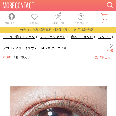
登録・ログイン
お気に入り
メルマガ
・
割引
お買い物ガイド
カート
カラコン全品 送料無料 × 取扱ブランド数 日本最大級
カラコン通販 モアコン
>
カラーコンタクト
>
度あり・度なし
>
ワンデー
>
デコラティブアイズヴェールUVM ダークミスト
4406
¥1,485
1箱10枚入り
52レビュー