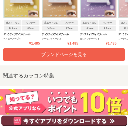
度あり・なし
ワンデー
度あり・なし
ワンデー
度あり・なし
ワンデー
度あり
14.1mm
8.7mm
14.1mm
8.7mm
14.1mm
8.7mm
14.
デコラティブアイズヴェール
デコラティブアイズヴェール
デコラティブアイズヴェール
デコラテ
ベイビーメープル
アーモンドベージュ
カシスシャーベット
コーラル
UVM
UVM
UVM
UVM
¥1,485
¥1,485
¥1,485
ブランドページを見る
関連するカラコン特集