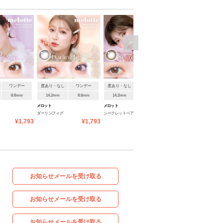
>
ワンデー
度あり・なし
ワンデー
度あり・なし
ワンデー
度あり・なし
ワンデ
8.6mm
14.2mm
8.6mm
14.2mm
8.6mm
14.2mm
8.6mm
メロット
メロット
メロット
ダーリンフィグ
シークレットベア
ロマンティックローズ
¥1,793
¥1,793
¥1,793
¥1
お知らせメールを受け取る
お知らせメールを受け取る
お知らせメールを受け取る