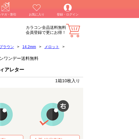
ルマガ・割引
お気に入り
登録・ログイン
カラコン全品送料無料
会員登録で更にお得！
ブラウン
>
14.2mm
>
メロット
>
カラコンワンデー送料無料
ディアレター
1箱10枚入り