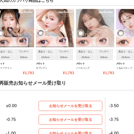
人気のカラバリ商品はこちら
度あり・なし
ワンデー
度あり・なし
ワンデー
度あり・なし
ワンデー
度あり・なし
14.2mm
8.6mm
14.2mm
8.6mm
14.2mm
8.6mm
14.2mm
ロット
メロット
メロット
メロット
ンリーマイン
モアレディ
パールリング
うるみドロップ
¥1,793
¥1,793
¥1,793
再販売お知らせメール受け取り
±0.00
-3.50
お知らせメールを受け取る
-0.75
-3.75
お知らせメールを受け取る
-1.00
-4.00
お知らせメールを受け取る