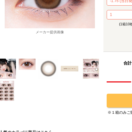
(1箱10
メーカー提供画像
合計
※１箱のみご