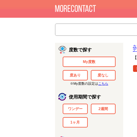
カ
度数で探す
デ
【
My度数
度あり
度なし
※My度数の設定は
こちら
使用期間で探す
ワンデー
2週間
1ヶ月