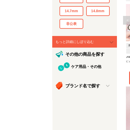
14.7mm
14.8mm
<
非公表
もっと詳細にしぼり込む
その他の商品を探す
メ
ピ
ケア用品・その他
ブランド名で探す