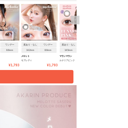
>
ワンデー
度あり・なし
ワンデー
度あり・なし
ワンデー
度あり・なし
ワンデ
8.6mm
14.2mm
8.6mm
14.5mm
8.6mm
14.2mm
8.6mm
メロット
マランマラン
メロット
モアレディ
ルナリアピンク
パールリング
¥1,793
¥1,793
¥1,760
¥1