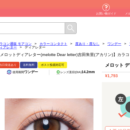
お買い物ガイド
メ
ラコン通販 モアコン
>
カラーコンタクト
>
度あり・度なし
>
ワンデー
>
ィアレター
>
ディアレター
メロットディアレター(melotte Dear letter)吉田朱里(アカリン)】
メロット 
当日発送あり
送料無料
ポスト投函対応可
ワンデー
14.2mm
使用期間
レンズ直径(DIA)
¥1,793