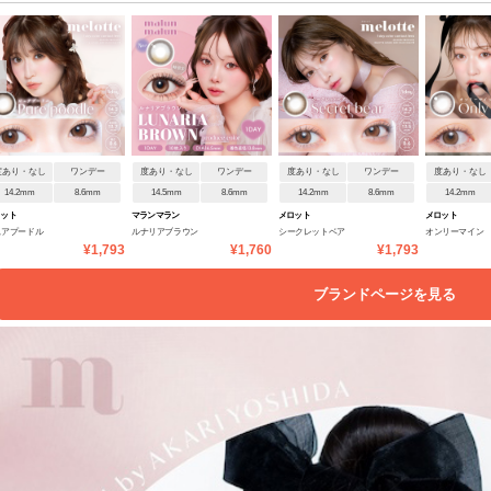
度あり・なし
ワンデー
度あり・なし
ワンデー
度あり・なし
ワンデー
度あり・なし
14.2mm
8.6mm
14.5mm
8.6mm
14.2mm
8.6mm
14.2mm
ロット
マランマラン
メロット
メロット
ュアプードル
ルナリアブラウン
シークレットベア
オンリーマイン
¥1,793
¥1,760
¥1,793
ブランドページを見る