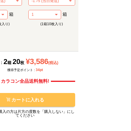
箱
箱
枚入り)
(1箱10枚入り)
メーカー提供画像
メーカ
¥3,586
2
20
 :
箱
枚
(税込)
34pt
獲得予定ポイント :
カラコン全品送料無料!
カートに入れる
購入の方は片方の度数を「購入しない」にし
てください