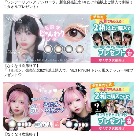
『ワンデーリフレア アンローラ』新色発売記念!!今だけ2箱以上ご購入で刺繍ミ
ニタオルプレゼント♪
【なくなり次第終了】
『リルボン』発売記念!!2箱以上購入で、ME:I RINON トレカ風ステッカー4種プ
レゼント♡
【なくなり次第終了】