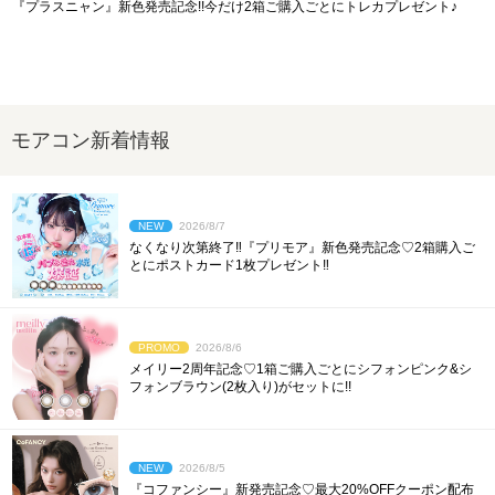
『プラスニャン』新色発売記念!!今だけ2箱ご購入ごとにトレカプレゼント♪
モアコン新着情報
NEW
2026/8/7
なくなり次第終了‼︎『プリモア』新色発売記念♡2箱購入ご
とにポストカード1枚プレゼント‼︎
PROMO
2026/8/6
メイリー2周年記念♡1箱ご購入ごとにシフォンピンク&シ
フォンブラウン(2枚入り)がセットに!!
NEW
2026/8/5
『コファンシー』新発売記念♡最大20%OFFクーポン配布