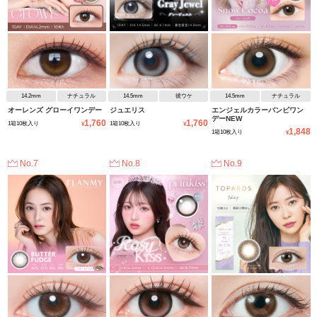
14.2mm
ナチュラル
14.5mm
彼ウケ
14.5mm
ナチュラル
オーレンズ グローイワンデー
ジュエリス
エンジェルカラーバンビワン
デーNEW
1,760
1,760
1箱10枚入り
1箱10枚入り
¥
¥
1,848
1箱10枚入り
¥
No.7
No.8
No.9