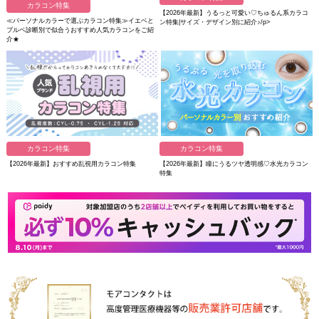
カラコン特集
【2026年最新】うるっと可愛い♡ちゅるん系カラコ
≪パーソナルカラーで選ぶカラコン特集≫イエベと
ン特集|サイズ・デザイン別に紹介♪/p>
ブルベ診断別で似合うおすすめ人気カラコンをご紹
介★
カラコン特集
カラコン特集
【2026年最新】おすすめ乱視用カラコン特集
【2026年最新】瞳にうるツヤ透明感♡水光カラコン
特集