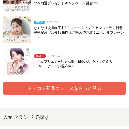
中＆抽選プレゼントキャンペーン開催中!!
NEW
2026/8/5
なくなり次第終了‼︎『ワンデーリフレア アンローラ』新色
発売記念!!今だけ2箱以上ご購入で刺繍ミニタオルプレゼン
ト♪
SALE
2026/8/4
『キュプリエ』Rちゃん誕生日記念♡今だけ使える
15%OFFクーポン配布中!!
モアコン新着ニュースをもっと見る
人気ブランドで探す