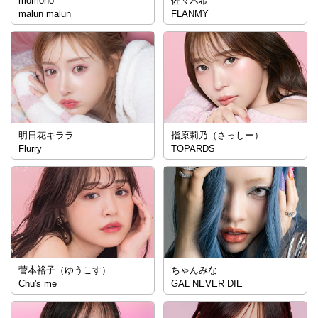
momoho
佐々木希
malun malun
FLANMY
明日花キララ
指原莉乃（さっしー）
Flurry
TOPARDS
菅本裕子（ゆうこす）
ちゃんみな
Chu's me
GAL NEVER DIE