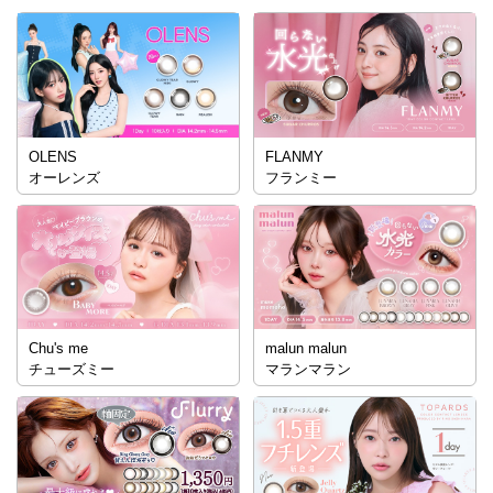
OLENS
FLANMY
オーレンズ
フランミー
Chu's me
malun malun
チューズミー
マランマラン