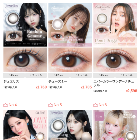
14.5mm
ナチュラル
14.2mm
ナチュラル
14.5mm
ナチュラル
ジュエリス
チューズミー
エバーカラーワンデーナチュ
ラル
1,760
1,705
1箱10枚入り
1箱10枚入り
¥
¥
2,598
1箱20枚入り
¥
No.4
No.5
No.6