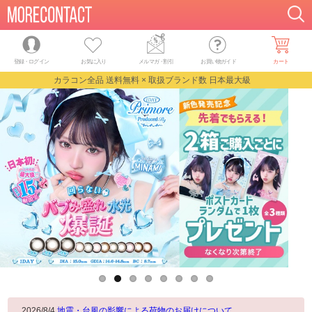
登録・ログイン
お気に入り
メルマガ
・
割引
お買い物ガイド
カート
カラコン全品 送料無料 × 取扱ブランド数 日本最大級
2026/8/4
地震・台風の影響による荷物のお届けについて