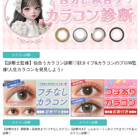
カラコン診断
【診断士監修】似合うカラコン診断♡顔タイプ&カラコンのプロW監
修!人生カラコンを発見しよう♪
カラコン診断
カラコン診断
【診断付き】 裸眼風～高発色まで♪フチなしカラコン
【診断付き】 ふんわり～くっきりフチまで♪フチあり
診断♡
カラコン診断♡