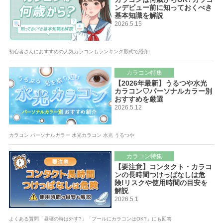
ンデビュー前に知っておくべき
基本知識を解説
2026.5.15
初心者さんにおすすめの人気カラコンもランキング形式で紹介!
カラコン特集
【2026年最新】うるつや水光
カラコン♡パーソナルカラー別
おすすめを厳選
2026.5.12
カラコン パーソナルカラー 水光カラコン 水光 うるつや
カラコン特集
【要注意】コンタクト・カラコ
ンの長時間つけっぱなしは危
険!リスクや使用時間の目安を
解説
2026.5.1
よくある質問「昼寝の時は外す?」「プールにカラコンはOK?」にも回答