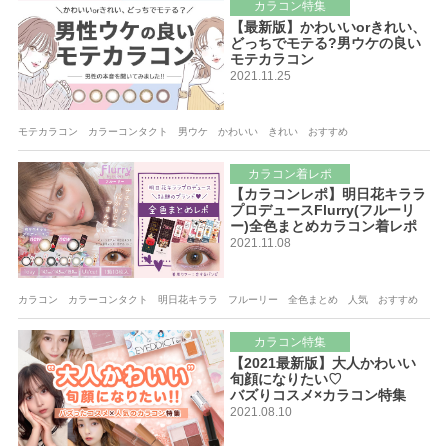
カラコン特集
【最新版】かわいいorきれい、
どっちでモテる?男ウケの良い
モテカラコン
2021.11.25
モテカラコン カラーコンタクト 男ウケ かわいい きれい おすすめ
カラコン着レポ
【カラコンレポ】明日花キララ
プロデュースFlurry(フルーリ
ー)全色まとめカラコン着レポ
2021.11.08
カラコン カラーコンタクト 明日花キララ フルーリー 全色まとめ 人気 おすすめ
カラコン特集
【2021最新版】大人かわいい
旬顔になりたい♡
バズりコスメ×カラコン特集
2021.08.10