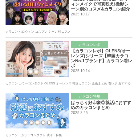
ィンメイクで写真映え!撮影シ
ーン別のコスメ&カラコン紹介
2025.10.17
カラコン ハロウィン コスプレ シーン別 コスメ
カラコンレポ
【カラコンレポ】OLENS(オー
レンズ)シリーズ【韓国カラコ
ンNo.1ブランド】カラコン着レ
ポ
2025.10.14
カラコン カラーコンタクト OLENS オーレンズ 韓国カラコン 全色まとめ 着レポ おすすめ
カラコン特集
ばっちり好印象◎就活におすす
めのカラコンまとめ
2025.8.25
カラコン カラーコンタクト 就活 特集