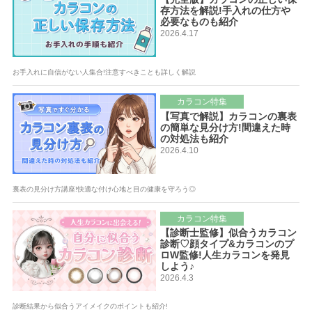
存方法を解説!手入れの仕方や
必要なものも紹介
2026.4.17
お手入れに自信がない人集合!注意すべきことも詳しく解説
カラコン特集
【写真で解説】カラコンの裏表
の簡単な見分け方!間違えた時
の対処法も紹介
2026.4.10
裏表の見分け方講座!快適な付け心地と目の健康を守ろう◎
カラコン特集
【診断士監修】似合うカラコン
診断♡顔タイプ&カラコンのプ
ロW監修!人生カラコンを発見
しよう♪
2026.4.3
診断結果から似合うアイメイクのポイントも紹介!