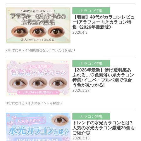
カラコン特集
【着画】40代がカラコンレビュ
ー!アラフォー向きカラコン特
集《2026年最新版》
2026.4.3
バレずにキレイ&機能性◎なカラコンだけを紹介!
カラコン特集
【2026年最新】儚げ透明感あ
ふれる…♡色素薄い系カラコン
特集♪イエベ・ブルベ別で似合
う色が見つかる!
2026.3.27
儚げになれるメイクのポイントも解説♡
カラコン特集
トレンドの水光カラコンとは?
人気の水光カラコン厳選29個も
ご紹介◎
2026.3.13