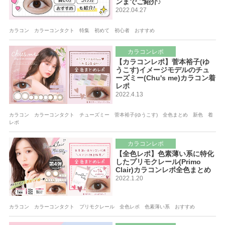
ンまでご紹介♪
2022.04.27
カラコン カラーコンタクト 特集 初めて 初心者 おすすめ
カラコンレポ
【カラコンレポ】菅本裕子(ゆ
うこす)イメージモデルのチュ
ーズミー(Chu's me)カラコン着
レポ
2022.4.13
カラコン カラーコンタクト チューズミー 菅本裕子(ゆうこす) 全色まとめ 新色 着
レポ
カラコンレポ
【全色レポ】色素薄い系に特化
したプリモクレール(Primo
Clair)カラコンレポ全色まとめ
2022.1.20
カラコン カラーコンタクト プリモクレール 全色レポ 色素薄い系 おすすめ