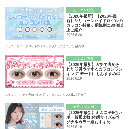
カラコン特集
【2026年最新】【2026年最
新】シリコーンハイドロゲルの
カラコン特集♡系統別に30個以
上ご紹介!
2026.6.26
シリコーンハイドロゲルのメリットや外し方についても解説!
カラコン特集
【2026年最新】ガチで褒めら
れた♡男ウケするカラコンラン
キング!デートにもおすすめ◎
2026.6.19
スタッフもガチで褒められた男ウケカラコンを20個以上紹介◎
カラコンレポ
【2026年最新】ミムコ全9色レ
ポ・着画比較!体感サイズ&パー
ソナルカラー別おすすめ
2026.6.19