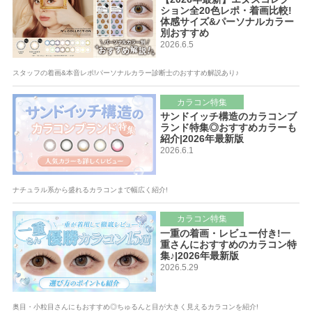
ション全20色レポ・着画比較!
体感サイズ&パーソナルカラー
別おすすめ
2026.6.5
スタッフの着画&本音レポ!パーソナルカラー診断士のおすすめ解説あり♪
カラコン特集
サンドイッチ構造のカラコンブ
ランド特集◎おすすめカラーも
紹介|2026年最新版
2026.6.1
ナチュラル系から盛れるカラコンまで幅広く紹介!
カラコン特集
一重の着画・レビュー付き!一
重さんにおすすめのカラコン特
集♪|2026年最新版
2026.5.29
奥目・小粒目さんにもおすすめ◎ちゅるんと目が大きく見えるカラコンを紹介!