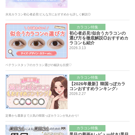
水光カラコン初心者必見!どんな方におすすめかも詳しく解説◎
カラコン特集
初心者必見!似合うカラコンの
選び方を徹底解説◎おすすめカ
ラコンも紹介
2026.3.13
ベテランスタッフのカラコン選びの秘訣も伝授♡
カラコン特集
【2026年最新】韓国っぽカラ
コンおすすめランキング♪
2026.2.27
定番から最新まで人気の韓国っぽカラコンが丸わかり!
カラコン特集
黒目の着画&レビュー付き!黒目