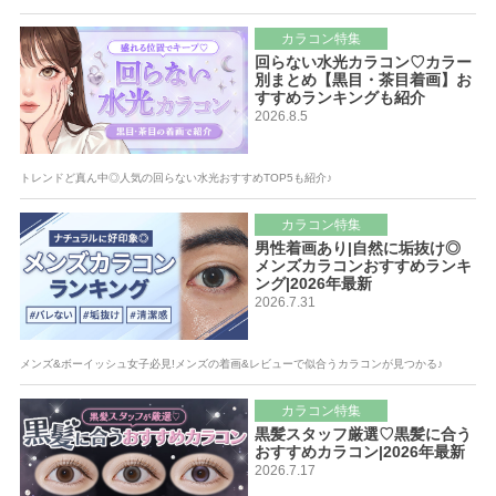
カラコン特集
回らない水光カラコン♡カラー
別まとめ【黒目・茶目着画】お
すすめランキングも紹介
2026.8.5
トレンドど真ん中◎人気の回らない水光おすすめTOP5も紹介♪
カラコン特集
男性着画あり|自然に垢抜け◎
メンズカラコンおすすめランキ
ング|2026年最新
2026.7.31
メンズ&ボーイッシュ女子必見!メンズの着画&レビューで似合うカラコンが見つかる♪
カラコン特集
黒髪スタッフ厳選♡黒髪に合う
おすすめカラコン|2026年最新
2026.7.17