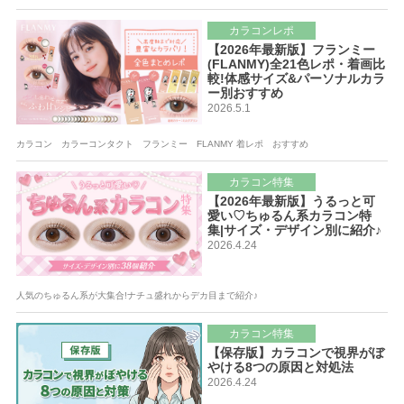
カラコンレポ
【2026年最新版】フランミー
(FLANMY)全21色レポ・着画比
較!体感サイズ&パーソナルカラ
ー別おすすめ
2026.5.1
カラコン カラーコンタクト フランミー FLANMY 着レポ おすすめ
カラコン特集
【2026年最新版】うるっと可
愛い♡ちゅるん系カラコン特
集|サイズ・デザイン別に紹介♪
2026.4.24
人気のちゅるん系が大集合!ナチュ盛れからデカ目まで紹介♪
カラコン特集
【保存版】カラコンで視界がぼ
やける8つの原因と対処法
2026.4.24