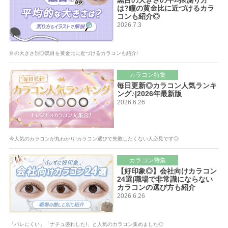
は?瞳の黄金比に近づけるカラ
コンも紹介◎
2026.7.3
目の大きさ別◎黒目を黄金比に近づけるカラコンも紹介!
カラコン特集
毎日更新◎カラコン人気ランキ
ング♪|2026年最新版
2026.6.26
今人気のカラコンが丸わかり!カラコン選びで失敗したくない人必見です◎
カラコン特集
【好印象◎】会社向けカラコン
24選|職場で非常識にならない
カラコンの選び方も紹介
2026.6.26
「バレにくい」「ナチュ盛れした!」と人気のカラコン集めました◎