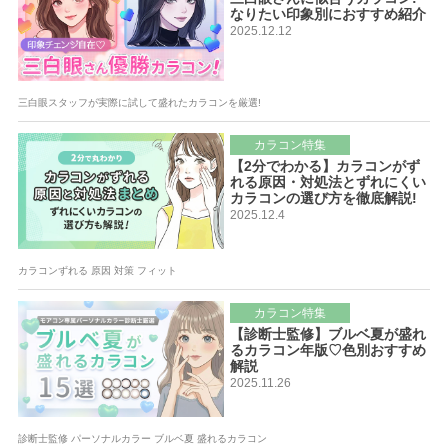
なりたい印象別におすすめ紹介
2025.12.12
三白眼スタッフが実際に試して盛れたカラコンを厳選!
カラコン特集
【2分でわかる】カラコンがず
れる原因・対処法とずれにくい
カラコンの選び方を徹底解説!
2025.12.4
カラコンずれる 原因 対策 フィット
カラコン特集
【診断士監修】ブルベ夏が盛れ
るカラコン年版♡色別おすすめ
解説
2025.11.26
診断士監修 パーソナルカラー ブルベ夏 盛れるカラコン