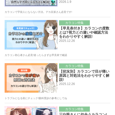
2026.1.9
カラコンで宇宙人にならない方法。デカ目派さん必見です!
カラコン特集
【早見表付き】カラコンの度数
とは?視力との違いや確認方法
をわかりやすく解説!
2025.12.26
カラコン初心者さん必見!迷ったらまずは早見表で確認
カラコン特集
【状況別】カラコンで目が痛い
原因と対処法をわかりやすく解
説!
2025.12.26
トラブルになる前にチェック!眼科受診の参考にしてね
カラコン特集
三白眼さんに似合うカラコン!