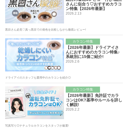
さんに似合う♡おすすめカラコ
ン特集【2026年最新】
2026.2.13
黒目さん必見♡真っ黒目での発色を比較しながら徹底レビュー!
カラコン特集
【2026年最新】ドライアイさ
んにおすすめのカラコン特集♪
系統別に15個ご紹介!
2026.2.6
ドライアイのスタッフも愛用中のカラコンを紹介◎
カラコン特集
【2026年最新】免許証でカラ
コンはOK?基準やルールを詳し
く解説!
2026.2.2
写真写り◎ナチュラルカラコンをスタッフが厳選!