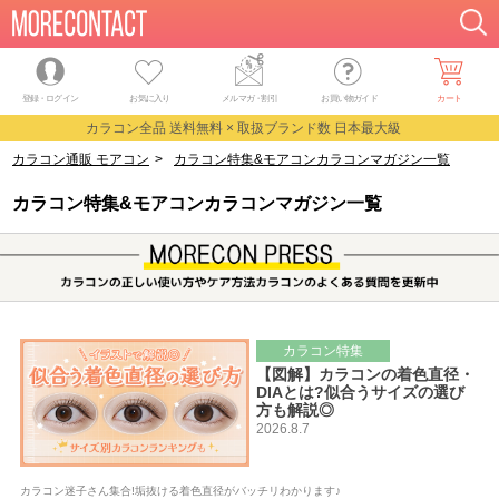
登録・ログイン
お気に入り
メルマガ
・
割引
お買い物ガイド
カート
カラコン全品 送料無料 × 取扱ブランド数 日本最大級
カラコン通販 モアコン
>
カラコン特集&モアコンカラコンマガジン一覧
カラコン特集&モアコンカラコンマガジン一覧
カラコン特集
【図解】カラコンの着色直径・
DIAとは?似合うサイズの選び
方も解説◎
2026.8.7
カラコン迷子さん集合!垢抜ける着色直径がバッチリわかります♪