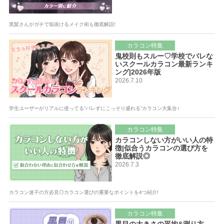
黒髪さんがガチで垢抜けるメイク術も徹底解説!
カラコン特集
鬼校則もスルー♡学校でバレな
いスクールカラコン最新ランキ
ング|2026年版
2026.7.10
学生ユーザーがリアルに使ってる”バレずにこっそり盛れる”カラコン大集合♪
カラコン特集
カラコンしない方がいい人の特
徴|似合うカラコンの選び方を
徹底解説◎
2026.7.3
カラコン迷子の方必見◎カラコン選びの重要なポイントを4つ紹介!
カラコン特集
黒目の大きさの平均&測り方