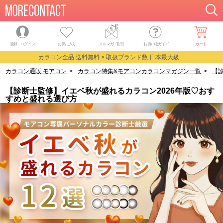
登録・ログイン
お気に入り
メルマガ
・
割引
お買い物ガイド
カート
カラコン全品 送料無料 × 取扱ブランド数 日本最大級
カラコン通販 モアコン
>
カラコン特集&モアコンカラコンマガジン一覧
>
【
【診断士監修】イエベ秋が盛れるカラコン2026年版♡おす
すめと盛れる選び方