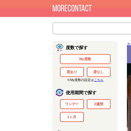
カ
度数で探す
My度数
度あり
度なし
※My度数の設定は
こちら
使用期間で探す
ワンデー
2週間
1ヶ月