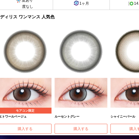
度あり
1ヶ月
14
度なし
ディリス ワンマンス 人気色
モアコン限定
エトワールベージュ
ルーセントグレー
シャイニーパール
購入する
購入する
購入