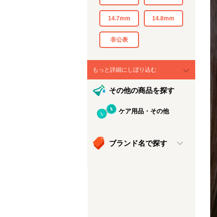
14.7mm
14.8mm
非公表
もっと詳細にしぼり込む
その他の商品を探す
ケア用品・その他
ブランド名で探す