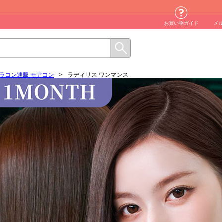
お買い物ガイド
メ
ラコン通販 モアコン
>
ラディリス ワンマンス