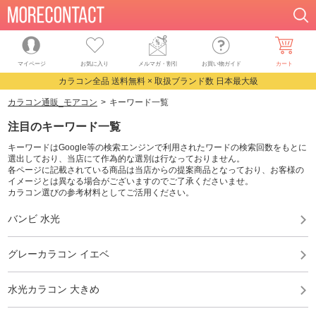
マイページ
お気に入り
メルマガ・割引
お買い物ガイド
カート
カラコン全品 送料無料 × 取扱ブランド数 日本最大級
カラコン通販_モアコン
キーワード一覧
注目のキーワード一覧
キーワードはGoogle等の検索エンジンで利用されたワードの検索回数をもとに
選出しており、当店にて作為的な選別は行なっておりません。
各ページに記載されている商品は当店からの提案商品となっており、お客様の
イメージとは異なる場合がございますのでご了承くださいませ。
カラコン選びの参考材料としてご活用ください。
バンビ 水光
グレーカラコン イエベ
水光カラコン 大きめ