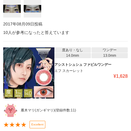
2017年08月09日
投稿
10
人が参考になったと答えています
度あり・なし
ワンデー
14.0mm
13.0mm
アシストシュシュ ファビルワンデー
エフ スカーレット
¥
1,628
雁木マリ(ガンギマリ)
(登録件数:
11
)
★
★
★
★
Excellent