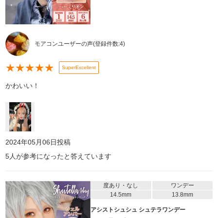
モアコンユーザーの声
(登録件数:
4
)
★
★
★
★
★
SuperExcellent
かわいい！
2024年05月06日
投稿
5
人が参考になったと答えています
度あり・なし
ワンデー
14.5mm
13.8mm
アシストシュシュ シュテラワンデー