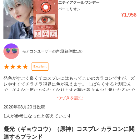
エティアクールワンデー
バーミリオン
¥
1,958
モアコンユーザーの声
(登録件数:
19
)
★
★
★
★
Excellent
発色がすごく良くてコスプレにはもってこいのカラコンですが、ズ
レやすくてチラチラ視界に色が見えます。 しばらくすると馴染ん
で、そんなに気にならなくなりますが目の乾きも少し気になるので
☆4つです。
つづきを読む
2020年08月20日
投稿
1
人が参考になったと答えています
凝光（ギョウコウ）（原神）コスプレ カラコン
に関
連するブランド