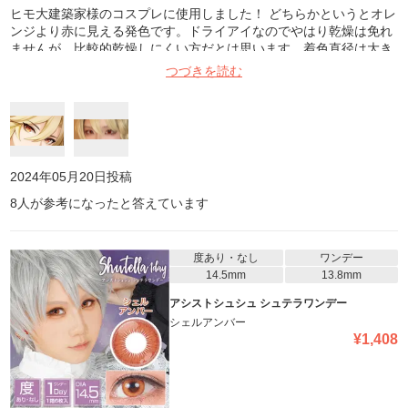
ヒモ大建築家様のコスプレに使用しました！ どちらかというとオレ
ンジより赤に見える発色です。ドライアイなのでやはり乾燥は免れ
ませんが、比較的乾燥しにくい方だとは思います。着色直径は大き
くないのでとても男装向きです。イイネ。しかし発送がとても遅
つづきを読む
く、発送までに1週間弱かかったのでギリギリでいつも生きていた
いコスプレイヤーの皆さんは今すぐ買った方がいいでしょう。
2024年05月20日
投稿
8
人が参考になったと答えています
度あり・なし
ワンデー
14.5mm
13.8mm
アシストシュシュ シュテラワンデー
シェルアンバー
¥
1,408