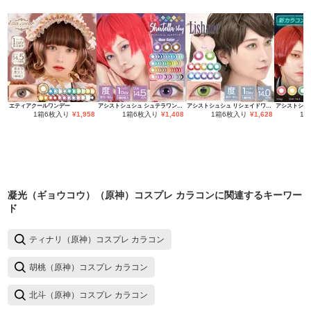
エティアクールワンデー
アシストシュシュ シュテラワンデー
アシストシュシュ リシェイドワンデー
1箱6枚入り
¥
1,958
1箱6枚入り
¥
1,408
1箱6枚入り
¥
1,628
1
凝光（ギョウコウ）（原神）コスプレ カラコン
に関連するキーワー
ド
ティナリ（原神）コスプレ カラコン
胡桃（原神）コスプレ カラコン
北斗（原神）コスプレ カラコン