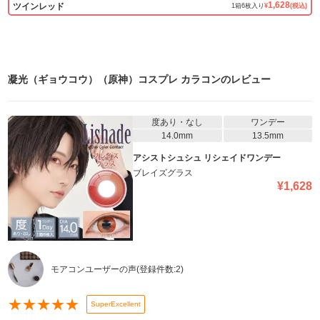
1,628
ツインレッド
1
箱
6
枚入り
¥
(税込)
凝光（ギョウコウ）（原神）コスプレ カラコン
のレビュー
度あり・なし
ワンデー
14.0mm
13.5mm
アシストシュシュ リシェイドワンデー
ブレイズグラス
¥
1,628
モアコンユーザーの声
(登録件数:
2
)
★
★
★
★
★
SuperExcellent