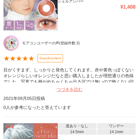
シェルアンバー
¥
1,408
モアコンユーザーの声
(登録件数:
3
)
★
★
★
★
★
SuperExcellent
目がくすまず、しっかりと発色してくれます。赤や黄色っぽくない
オレンジらしいオレンジだなと思い購入しましたが理想通りの色味
でした。写真でも柄がめちゃくちゃ出る訳では無いので怖くない印
象。どちらかというと男装向けかなと思いました。
つづきを読む
2021年09月05日
投稿
0
人が参考になったと答えています
度あり・なし
ワンデー
14.5mm
14.1mm