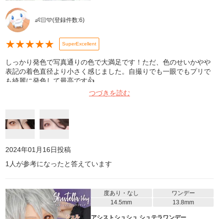
👶🏻🩵
(登録件数:
6
)
★
★
★
★
★
SuperExcellent
しっかり発色で写真通りの色で大満足です！ただ、色のせいかやや
表記の着色直径より小さく感じました。自撮りでも一眼でもプリで
も綺麗に発色して最高です👍
つづきを読む
2024年01月16日
投稿
1
人が参考になったと答えています
度あり・なし
ワンデー
14.5mm
13.8mm
アシストシュシュ シュテラワンデー