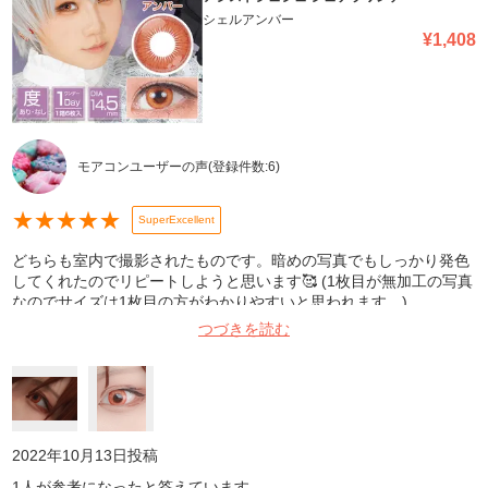
シェルアンバー
¥
1,408
モアコンユーザーの声
(登録件数:
6
)
★
★
★
★
★
SuperExcellent
どちらも室内で撮影されたものです。暗めの写真でもしっかり発色
してくれたのでリピートしようと思います🥰 (1枚目が無加工の写真
なのでサイズは1枚目の方がわかりやすいと思われます。)
つづきを読む
2022年10月13日
投稿
1
人が参考になったと答えています