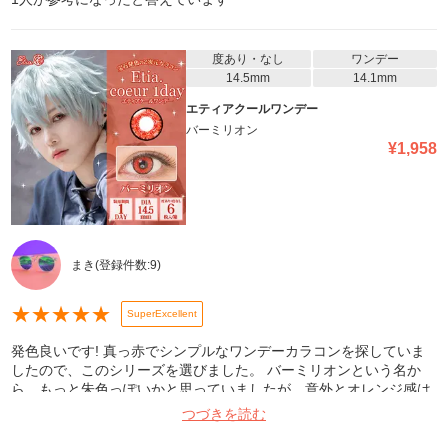
度あり・なし
ワンデー
14.5mm
14.1mm
エティアクールワンデー
バーミリオン
¥
1,958
まき
(登録件数:
9
)
★
★
★
★
★
SuperExcellent
発色良いです! 真っ赤でシンプルなワンデーカラコンを探していま
したので、このシリーズを選びました。 バーミリオンという名か
ら、もっと朱色っぽいかと思っていましたが、意外とオレンジ感は
無く鮮やかな赤でした。 大きさも大きすぎず小さすぎずでちょうど
つづきを読む
いいです。 乾燥も付け心地も普通レベルです。 パキッとした鮮や
かな赤いカラコンをお探しの方にオススメです。