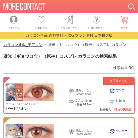
マイページ
お気に入り
メルマガ・割引
お買い物ガイド
カート
カラコン全品 送料無料 × 取扱ブランド数 日本最大級
カラコン通販_モアコン
凝光（ギョウコウ）（原神）コスプレ カラコン
凝光（ギョウコウ）（原神）コスプレ カラコン
の検索結果
検索結果
5
件
当日発送あり
度あり・なし
ワンデー
±0.00
~
-8.00
DIA
14.5mm
8.8mm
エティアクールワンデー
(着色
14.1mm
)
バーミリオン
1,958
1
箱
6
枚入り
¥
(税込)
度あり・なし
ワンデー
±0.00
~
-8.00