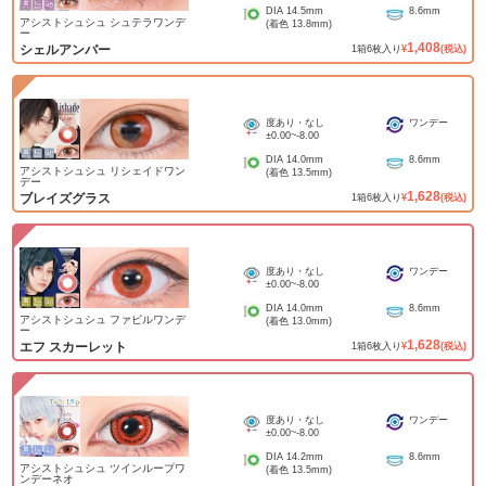
DIA
14.5mm
8.6mm
アシストシュシュ シュテラワンデ
(着色
13.8mm
)
ー
1,408
シェルアンバー
1
箱
6
枚入り
¥
(税込)
度あり・なし
ワンデー
±0.00
~
-8.00
DIA
14.0mm
8.6mm
アシストシュシュ リシェイドワン
(着色
13.5mm
)
デー
1,628
ブレイズグラス
1
箱
6
枚入り
¥
(税込)
度あり・なし
ワンデー
±0.00
~
-8.00
DIA
14.0mm
8.6mm
アシストシュシュ ファビルワンデ
(着色
13.0mm
)
ー
1,628
エフ スカーレット
1
箱
6
枚入り
¥
(税込)
度あり・なし
ワンデー
±0.00
~
-8.00
DIA
14.2mm
8.6mm
アシストシュシュ ツインループワ
(着色
13.5mm
)
ンデーネオ