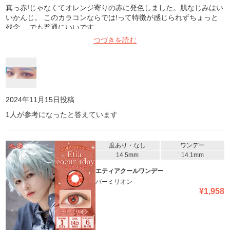
真っ赤!じゃなくてオレンジ寄りの赤に発色しました。肌なじみはい
いかんじ。 このカラコンならでは!って特徴が感じられずちょっと
残念。 でも普通にいいです。
つづきを読む
2024年11月15日
投稿
1
人が参考になったと答えています
度あり・なし
ワンデー
14.5mm
14.1mm
エティアクールワンデー
バーミリオン
¥
1,958