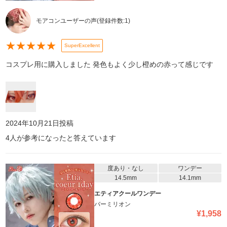
モアコンユーザーの声
(登録件数:
1
)
★
★
★
★
★
SuperExcellent
コスプレ用に購入しました 発色もよく少し橙めの赤って感じです
2024年10月21日
投稿
4
人が参考になったと答えています
度あり・なし
ワンデー
14.5mm
14.1mm
エティアクールワンデー
バーミリオン
¥
1,958