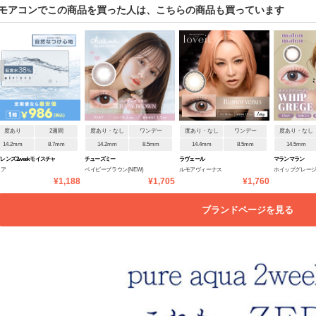
モアコンでこの商品を買った人は、こちらの商品も買っています
度あり
2週間
度あり・なし
ワンデー
度あり・なし
ワンデー
度あり・なし
14.2mm
8.7mm
14.2mm
8.5mm
14.4mm
8.5mm
14.5mm
レンズ 2week モイスチャ
チューズミー
ラヴェール
マランマラン
リア
ベイビーブラウン(NEW)
ルモアヴィーナス
ホイップグレー
Vコンフォータブル
¥1,188
¥1,705
¥1,760
ブランドページを見る