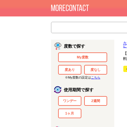
カ
度数で探す
ピ
【
My度数
料
度あり
度なし
※My度数の設定は
こちら
使用期間で探す
ワンデー
2週間
1ヶ月