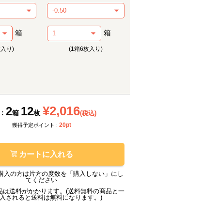
箱
箱
枚入り)
(1箱6枚入り)
メーカー提供画像
¥2,016
2
12
 :
箱
枚
(税込)
20pt
獲得予定ポイント :
カートに入れる
購入の方は片方の度数を「購入しない」にし
てください
品は送料がかかります。(送料無料の商品と一
入されると送料は無料になります。)