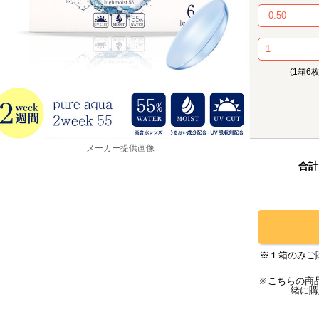
(1箱6
メーカー提供画像
合計
※１箱のみご
※こちらの商
緒に購