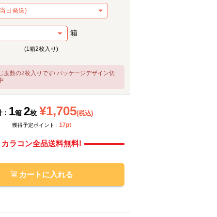
箱
(1箱2枚入り)
じ度数の2枚入りです/ パッケージデザイン切
中
メーカー提供画像
モアコ
¥1,705
1
2
 :
箱
枚
(税込)
17pt
獲得予定ポイント :
カラコン全品送料無料!
カートに入れる