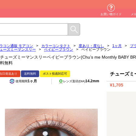
お買い物ガイド
メ
ラコン通販 モアコン
>
カラーコンタクト
>
度あり・度なし
>
1ヶ月
>
ブ
ューズミーマンスリー
>
ベイビーブラウン
>
ベイビーブラウン
チューズミーマンスリーベイビーブラウン(Chu’s me Monthly BABY
料無料
チューズミ
当日発送あり
送料無料
ポスト投函対応可
1ヶ月
14.2mm
使用期間
レンズ直径(DIA)
¥1,705