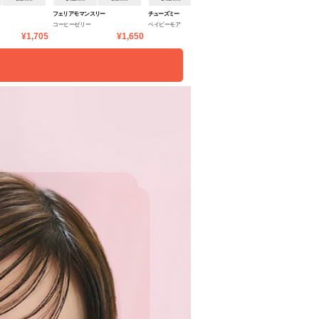
フェリアモ マンスリー
チューズミー
エバーカラーワンマンス
コーヒーゼリー
ベイビーモア
パールベージュ
¥1,705
¥1,650
¥1,705
¥1