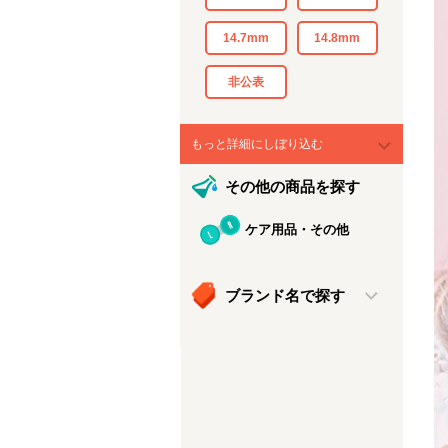
14.7mm
14.8mm
非公表
もっと詳細にしぼり込む
その他の商品を探す
ケア用品・その他
ブランド名で探す