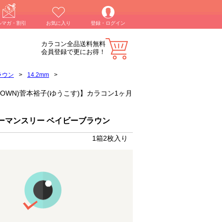
ルマガ・割引
お気に入り
登録・ログイン
カラコン全品送料無料
会員登録で更にお得！
ラウン
>
14.2mm
>
 BROWN)菅本裕子(ゆうこす)】カラコン1ヶ月
ーマンスリー ベイビーブラウン
1箱2枚入り