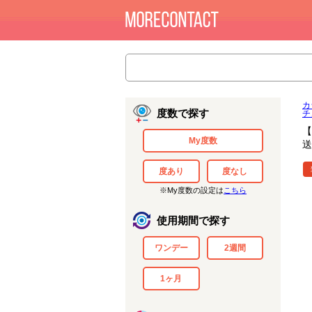
カ
度数で探す
チ
【
My度数
送
度あり
度なし
※My度数の設定は
こちら
使用期間で探す
ワンデー
2週間
1ヶ月