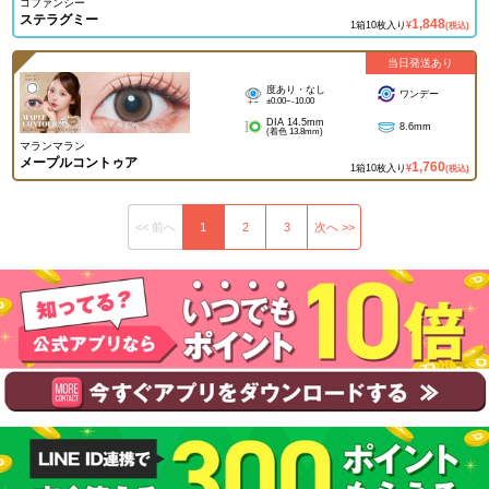
コファンシー
ステラグミー
1,848
1箱10枚入り
¥
(税込)
当日発送あり
度あり・なし
ワンデー
±0.00~-10.00
DIA 14.5mm
8.6mm
(着色 13.8mm)
マランマラン
メープルコントゥア
1,760
1箱10枚入り
¥
(税込)
<< 前へ
1
2
3
次へ >>