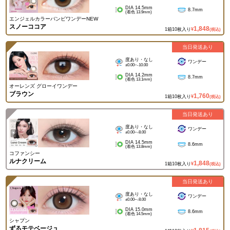
DIA 14.5mm
8.7mm
(着色 13.9mm)
エンジェルカラーバンビワンデーNEW
スノーココア
1,848
1箱10枚入り
¥
(税込)
当日発送あり
度あり・なし
ワンデー
±0.00~-10.00
DIA 14.2mm
8.7mm
(着色 13.1mm)
オーレンズ グローイワンデー
ブラウン
1,760
1箱10枚入り
¥
(税込)
当日発送あり
度あり・なし
ワンデー
±0.00~-8.00
DIA 14.5mm
8.6mm
(着色 13.8mm)
コファンシー
ルナクリーム
1,848
1箱10枚入り
¥
(税込)
当日発送あり
度あり・なし
ワンデー
±0.00~-8.00
DIA 15.0mm
8.6mm
(着色 14.5mm)
シャプン
ずるモテベージュ