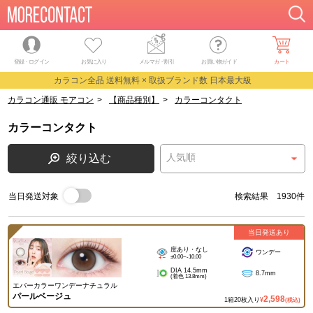
登録・ログイン
お気に入り
メルマガ
・
割引
お買い物ガイド
カート
カラコン全品 送料無料 × 取扱ブランド数 日本最大級
カラコン通販 モアコン
>
【商品種別】
>
カラーコンタクト
カラーコンタクト
絞り込む
当日発送対象
検索結果 1930件
当日発送あり
度あり・なし
ワンデー
±0.00~-10.00
DIA 14.5mm
8.7mm
(着色 13.8mm)
エバーカラーワンデーナチュラル
パールベージュ
2,598
1箱20枚入り
¥
(税込)