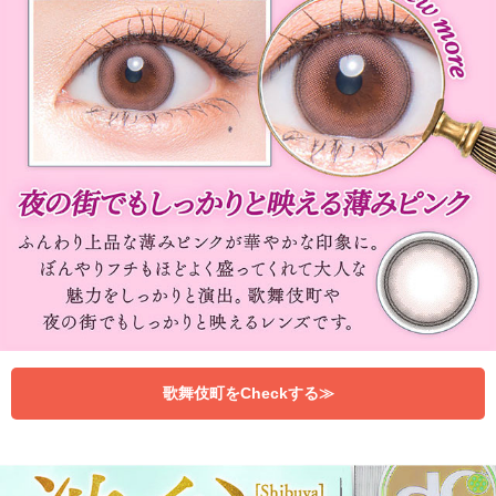
歌舞伎町をCheckする≫