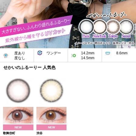
度あり
ワンデー
14.2mm
8.6mm
度なし
14.5mm
せかいのふるーりー 人気色
NEW
NEW
歌舞伎町
渋谷