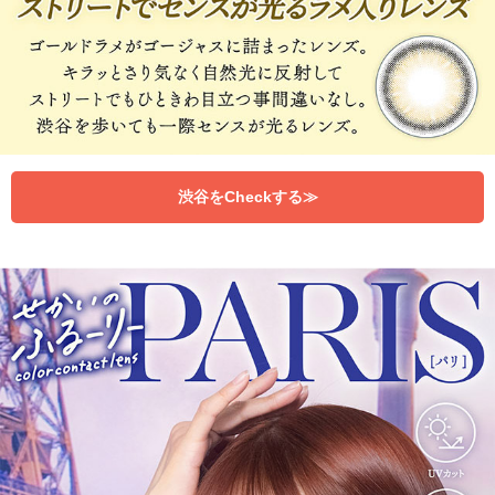
渋谷をCheckする≫