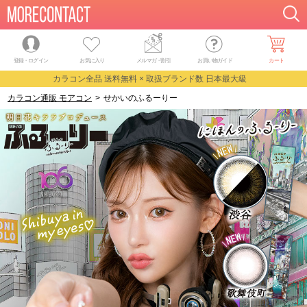
登録・ログイン
お気に入り
メルマガ
・
割引
お買い物ガイド
カート
カラコン全品 送料無料 × 取扱ブランド数 日本最大級
カラコン通販 モアコン
>
せかいのふるーりー