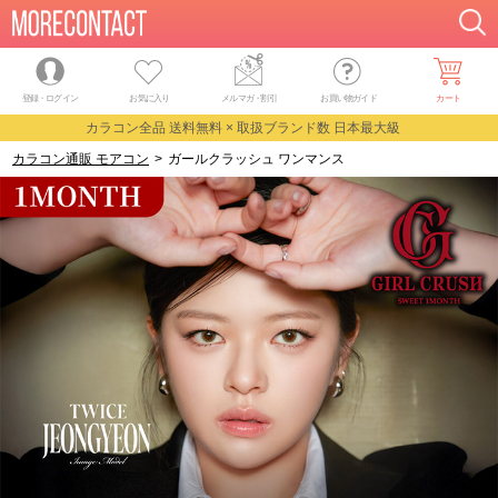
登録・ログイン
お気に入り
メルマガ
・
割引
お買い物ガイド
カート
カラコン全品 送料無料 × 取扱ブランド数 日本最大級
カラコン通販 モアコン
>
ガールクラッシュ ワンマンス