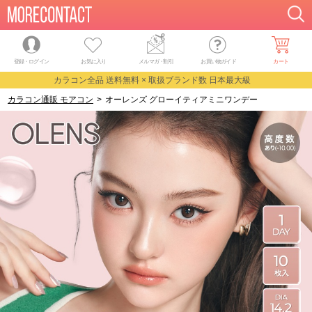
登録・ログイン
お気に入り
メルマガ
・
割引
お買い物ガイド
カート
カラコン全品 送料無料 × 取扱ブランド数 日本最大級
カラコン通販 モアコン
>
オーレンズ グローイティアミニワンデー