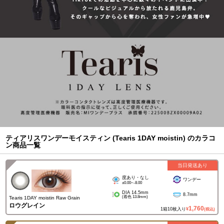
ティアリスワンデーモイスティン (Tearis 1DAY moistin) のカラコ
ン商品一覧
当日発送あり
度あり・なし
ワンデー
±0.00~-8.00
DIA 14.5mm
8.7mm
(着色 13.8mm)
Tearis 1DAY moistin Raw Grain
ロウグレイン
1,760
1箱10枚入り
¥
(税込)