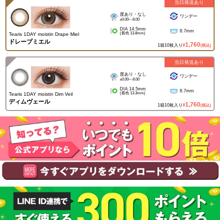
当日発送あり
度あり・なし
ワンデー
±0.00~-8.00
DIA 14.5mm
8.7mm
(着色 13.8mm)
Tearis 1DAY moistin Drape Miel
ドレープミエル
1,760
1箱10枚入り
¥
(税込)
当日発送あり
度あり・なし
ワンデー
±0.00~-8.00
DIA 14.5mm
8.7mm
(着色 13.3mm)
Tearis 1DAY moistin Dim Veil
ディムヴェール
1,760
1箱10枚入り
¥
(税込)