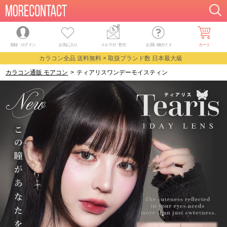
登録・ログイン
お気に入り
メルマガ
・
割引
お買い物ガイド
カート
カラコン全品 送料無料 × 取扱ブランド数 日本最大級
カラコン通販 モアコン
>
ティアリスワンデーモイスティン