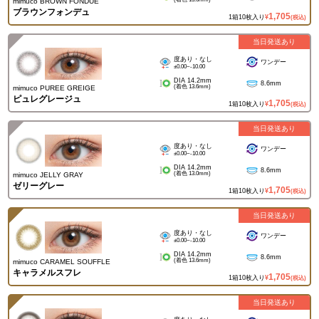
mimuco BROWN FONDUE
ブラウンフォンデュ
1,705
1箱10枚入り
¥
(税込)
当日発送あり
度あり・なし
ワンデー
±0.00~-10.00
DIA 14.2mm
8.6mm
(着色 13.6mm)
mimuco PUREE GREIGE
ピュレグレージュ
1,705
1箱10枚入り
¥
(税込)
当日発送あり
度あり・なし
ワンデー
±0.00~-10.00
DIA 14.2mm
8.6mm
(着色 13.0mm)
mimuco JELLY GRAY
ゼリーグレー
1,705
1箱10枚入り
¥
(税込)
当日発送あり
度あり・なし
ワンデー
±0.00~-10.00
DIA 14.2mm
8.6mm
(着色 13.6mm)
mimuco CARAMEL SOUFFLE
キャラメルスフレ
1,705
1箱10枚入り
¥
(税込)
当日発送あり