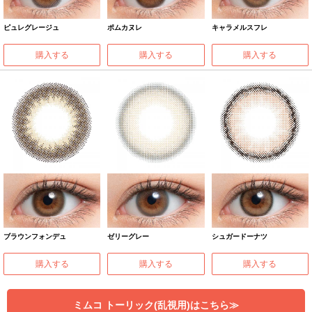
ピュレグレージュ
ポムカヌレ
キャラメルスフレ
購入する
購入する
購入する
ブラウンフォンデュ
ゼリーグレー
シュガードーナツ
購入する
購入する
購入する
ミムコ トーリック(乱視用)はこちら≫