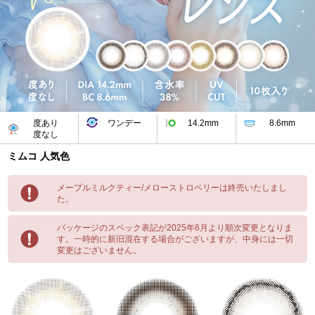
度あり
ワンデー
14.2mm
8.6mm
度なし
ミムコ 人気色
メープルミルクティー/メローストロベリーは終売いたしまし
た。
パッケージのスペック表記が2025年6月より順次変更となりま
す。一時的に新旧混在する場合がございますが、中身には一切
変更はございません。