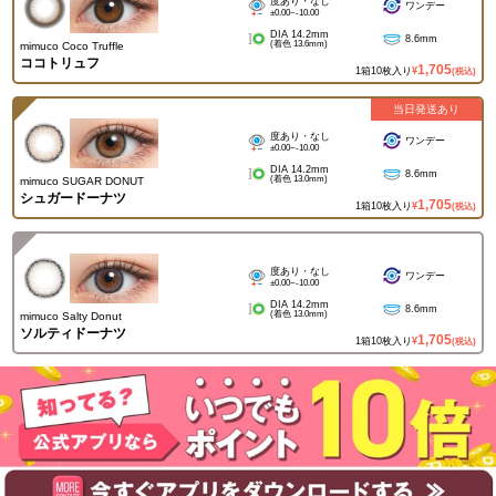
度あり・なし
ワンデー
±0.00~-10.00
DIA 14.2mm
8.6mm
(着色 13.6mm)
mimuco Coco Truffle
ココトリュフ
1,705
1箱10枚入り
¥
(税込)
当日発送あり
度あり・なし
ワンデー
±0.00~-10.00
DIA 14.2mm
8.6mm
(着色 13.0mm)
mimuco SUGAR DONUT
シュガードーナツ
1,705
1箱10枚入り
¥
(税込)
度あり・なし
ワンデー
±0.00~-10.00
DIA 14.2mm
8.6mm
(着色 13.0mm)
mimuco Salty Donut
ソルティドーナツ
1,705
1箱10枚入り
¥
(税込)