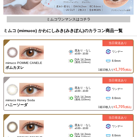
ミムコワンマンスはコチラ
ミムコ (mimuco) かわにしみき(みきぽん)のカラコン商品一覧
当日発送あり
度あり・なし
ワンデー
±0.00~-10.00
DIA 14.2mm
8.6mm
(着色 13.4mm)
mimuco POMME CANELE
ポムカヌレ
1,705
1箱10枚入り
¥
(税込)
当日発送あり
度あり・なし
ワンデー
±0.00~-10.00
DIA 14.2mm
8.6mm
(着色 13.0mm)
mimuco Honey Soda
ハニーソーダ
1,705
1箱10枚入り
¥
(税込)
当日発送あり
度あり・なし
ワンデー
±0.00~-10.00
DIA 14.2mm
8.6mm
(着色 13.6mm)