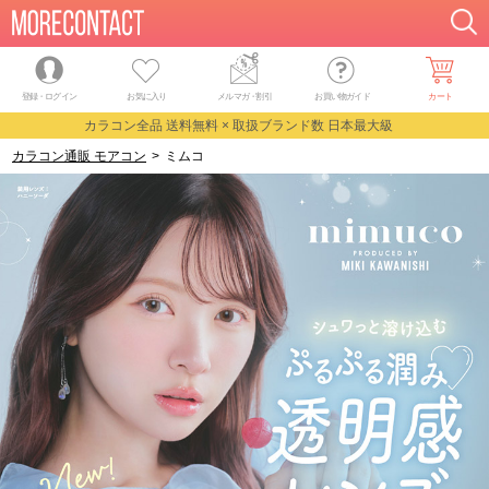
登録・ログイン
お気に入り
メルマガ
・
割引
お買い物ガイド
カート
カラコン全品 送料無料 × 取扱ブランド数 日本最大級
カラコン通販 モアコン
>
ミムコ