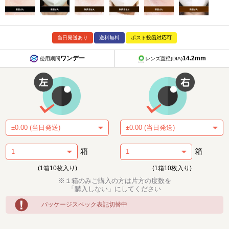
当日発送あり
送料無料
ポスト投函対応可
ワンデー
14.2mm
使用期間
レンズ直径(DIA)
箱
箱
(1箱10枚入り)
(1箱10枚入り)
※１箱のみご購入の方は片方の度数を
「購入しない」にしてください
パッケージスペック表記切替中