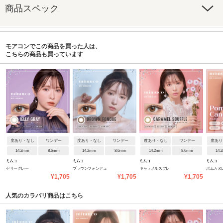
商品スペック
モアコンでこの商品を買った人は、
こちらの商品も買っています
度あり・なし
ワンデー
度あり・なし
ワンデー
度あり・なし
ワンデー
度あり
14.2mm
8.6mm
14.2mm
8.6mm
14.2mm
8.6mm
14.
ミムコ
ミムコ
ミムコ
ミムコ
ゼリーグレー
ブラウンフォンデュ
キャラメルスフレ
ポムカヌ
¥1,705
¥1,705
¥1,705
人気のカラバリ商品はこちら