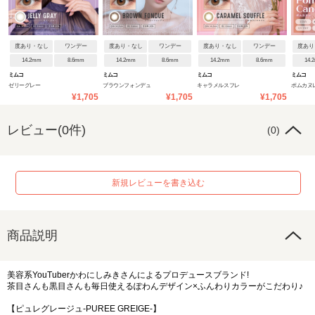
度あり・なし
ワンデー
度あり・なし
ワンデー
度あり・なし
ワンデー
度あり
14.2mm
8.6mm
14.2mm
8.6mm
14.2mm
8.6mm
14.
ミムコ
ミムコ
ミムコ
ミムコ
ゼリーグレー
ブラウンフォンデュ
キャラメルスフレ
ポムカヌ
¥1,705
¥1,705
¥1,705
レビュー(0件)
(0)
新規レビューを書き込む
商品説明
美容系YouTuberかわにしみきさんによるプロデュースブランド!
茶目さんも黒目さんも毎日使えるぽわんデザイン×ふんわりカラーがこだわり♪
【ピュレグレージュ-PUREE GREIGE-】