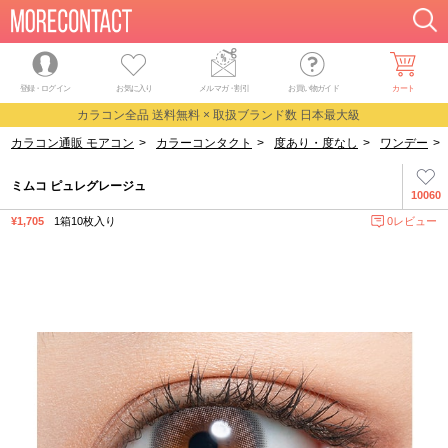
登録・ログイン
お気に入り
メルマガ
・
割引
お買い物ガイド
カート
カラコン全品 送料無料 × 取扱ブランド数 日本最大級
カラコン通販 モアコン
>
カラーコンタクト
>
度あり・度なし
>
ワンデー
>
ミムコ ピュレグレージュ
10060
¥1,705
1箱10枚入り
0レビュー