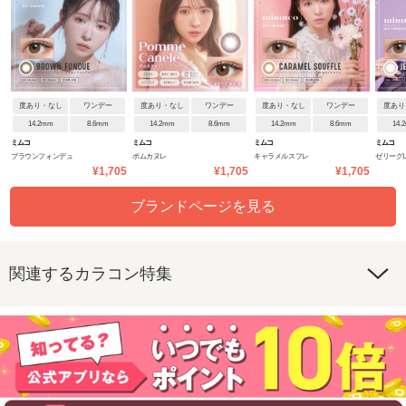
度あり・なし
ワンデー
度あり・なし
ワンデー
度あり・なし
ワンデー
度あり
14.2mm
8.6mm
14.2mm
8.6mm
14.2mm
8.6mm
14.
ミムコ
ミムコ
ミムコ
ミムコ
ブラウンフォンデュ
ポムカヌレ
キャラメルスフレ
ゼリーグ
¥1,705
¥1,705
¥1,705
ブランドページを見る
関連するカラコン特集