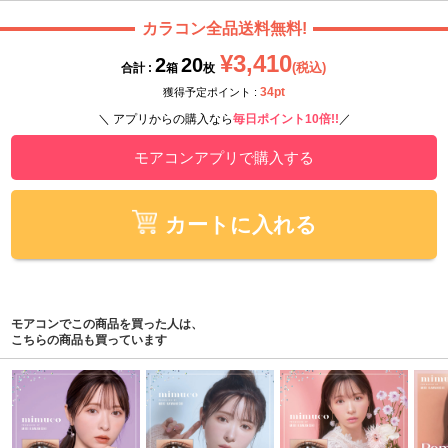
カラコン全品送料無料!
¥3,410
2
20
(税込)
合計 :
箱
枚
34pt
獲得予定ポイント :
＼ アプリからの購入なら
毎日ポイント10倍!!
／
モアコンアプリで購入する
カートに入れる
モアコンでこの商品を買った人は、
こちらの商品も買っています