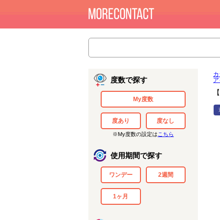
カ
度数で探す
ア
【
My度数
度あり
度なし
※My度数の設定は
こちら
使用期間で探す
ワンデー
2週間
1ヶ月