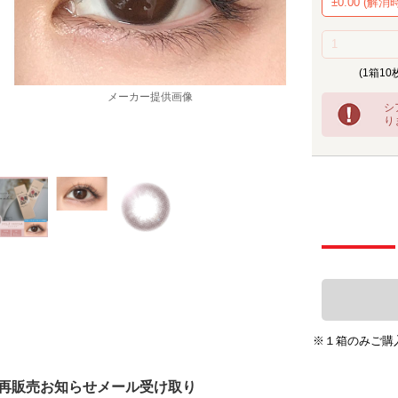
(1箱10
メーカー提供画像
シ
り
※１箱のみご購
再販売お知らせメール受け取り