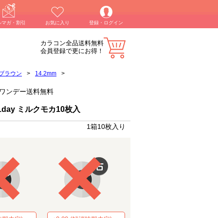
ルマガ・割引
お気に入り
登録・ログイン
カラコン全品送料無料
会員登録で更にお得！
ブラウン
>
14.2mm
>
ラコンワンデー送料無料
day ミルクモカ10枚入
1箱10枚入り