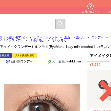
お買い物ガイド
メ
ラコン通販 モアコン
>
カラーコンタクト
>
度あり・度なし
>
ワンデー
>
イメイクワンデー
>
ミルクモカ
>
ミルクモカ
アイメイクワンデーミルクモカ(EyeMake 1day milk mocha)】カ
アイメイク1
送料無料
ポスト投函対応可
ワンデー
14.2mm
使用期間
レンズ直径(DIA)
¥1,760