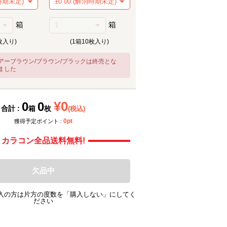
箱
箱
枚入り)
(1箱10枚入り)
アーブラウン/ブラウン/ブラックは終売とな
ました
メーカー提供画像
メーカ
¥0
0
0
合計 :
箱
枚
(税込)
0pt
獲得予定ポイント :
カラコン全品送料無料!
欠品中
入の方は片方の度数を「購入しない」にしてく
ださい