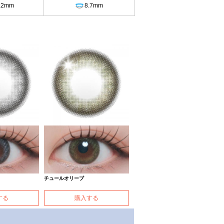
.2mm
8.7mm
チュールオリーブ
する
購入する