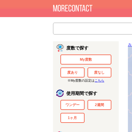
カ
度数で探す
My度数
度あり
度なし
※My度数の設定は
こちら
使用期間で探す
ワンデー
2週間
1ヶ月