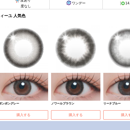
度あり
ワンデー
14
度なし
ィーユ 人気色
ボンボングレー
ノワールブラウン
リーナブルー
購入する
購入する
購入