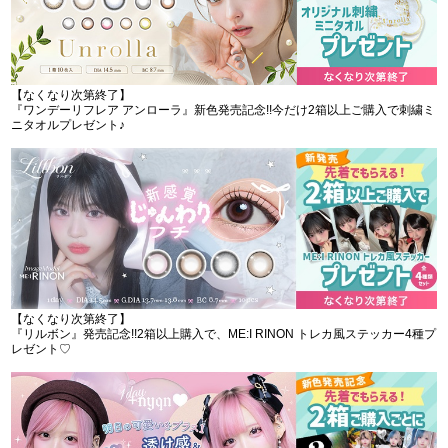
【なくなり次第終了】
『ワンデーリフレア アンローラ』新色発売記念!!今だけ2箱以上ご購入で刺繍ミ
ニタオルプレゼント♪
【なくなり次第終了】
『リルボン』発売記念!!2箱以上購入で、ME:I RINON トレカ風ステッカー4種プ
レゼント♡