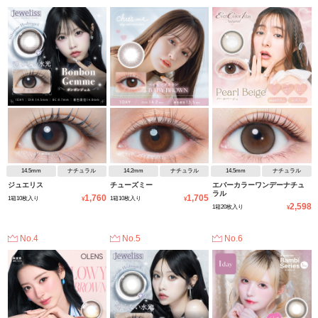
14.5mm
ナチュラル
14.2mm
ナチュラル
14.5mm
ナチュラル
ジュエリス
チューズミー
エバーカラーワンデーナチュ
ラル
1,760
1,705
1箱10枚入り
1箱10枚入り
¥
¥
2,598
1箱20枚入り
¥
No.4
No.5
No.6