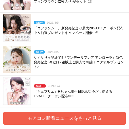
フォンブラウン(2枚入り)がセットに!!
NEW
2026/8/5
『コファンシー』新発売記念♡最大20%OFFクーポン配布
中＆抽選プレゼントキャンペーン開催中!!
NEW
2026/8/5
なくなり次第終了‼︎『ワンデーリフレア アンローラ』新色
発売記念!!今だけ2箱以上ご購入で刺繍ミニタオルプレゼン
ト♪
SALE
2026/8/4
『キュプリエ』Rちゃん誕生日記念♡今だけ使える
15%OFFクーポン配布中!!
モアコン新着ニュースをもっと見る