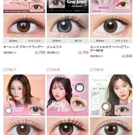
14.2mm
ナチュラル
14.5mm
彼ウケ
14.5mm
ナチュラル
オーレンズ グローイワンデー
ジュエリス
エンジェルカラーバンビワン
デーNEW
1,760
1,760
1箱10枚入り
1箱10枚入り
¥
¥
1,848
1箱10枚入り
¥
No.7
No.8
No.9