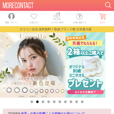
登録・ログイン
お気に入り
メルマガ
・
割引
お買い物ガイド
カート
カラコン全品 送料無料 × 取扱ブランド数 日本最大級
2026/8/4
地震・台風の影響による荷物のお届けについて