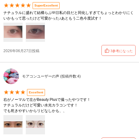
★★★★★
SuperExcellent
ナチュラルに盛れて結構らぶ🫶🏻私の目だと同化しすぎてちょっとわかりにく
いかもって思ったけど可愛かった♪あともう二色今度試す！
2026年06月27日投稿
3参考になった
モアコンユーザーの声 (投稿件数:4)
★★★★
Excellent
右がノーマルで左がBeauty Plusで撮ったやつです！
ナチュラルだけど可愛い水光カラコンです！
でも乾きやすいからリピなしかも、、