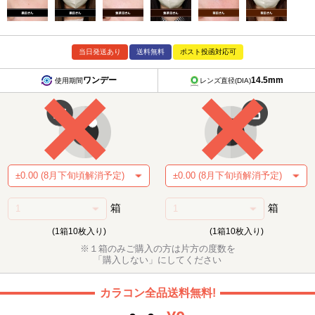
当日発送あり
送料無料
ポスト投函対応可
ワンデー
14.5mm
使用期間
レンズ直径(DIA)
箱
箱
(1箱10枚入り)
(1箱10枚入り)
※１箱のみご購入の方は片方の度数を
「購入しない」にしてください
カラコン全品送料無料!