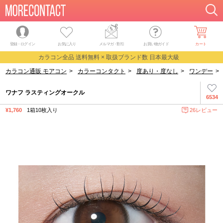
登録・ログイン
お気に入り
メルマガ
・
割引
お買い物ガイド
カート
カラコン全品 送料無料 × 取扱ブランド数 日本最大級
カラコン通販 モアコン
>
カラーコンタクト
>
度あり・度なし
>
ワンデー
>
ワナフ ラスティングオークル
6534
¥1,760
1箱10枚入り
26レビュー