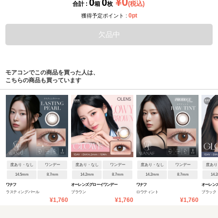
¥0
0
0
(税込)
合計 :
箱
枚
0pt
獲得予定ポイント :
欠品中
モアコンでこの商品を買った人は、
こちらの商品も買っています
度あり・なし
ワンデー
度あり・なし
ワンデー
度あり・なし
ワンデー
度あり
14.5mm
8.7mm
14.2mm
8.7mm
14.2mm
8.7mm
14.
ワナフ
オーレンズ グローイワンデー
ワナフ
オーレンズ
ラスティングパール
ブラウン
ロウティント
ブラック
¥1,760
¥1,760
¥1,760