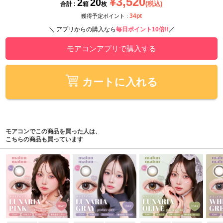
¥3,520
2
20
(税込)
合計 :
箱
枚
34pt
獲得予定ポイント :
＼ アプリからの購入なら
毎日ポイント10倍!!
／
モアコンアプリで購入する
カートに入れる
モアコンでこの商品を買った人は、
こちらの商品も買っています