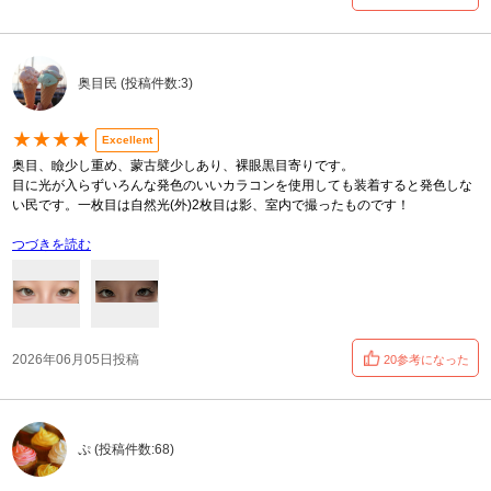
奥目民 (投稿件数:3)
★★★★
Excellent
奥目、瞼少し重め、蒙古襞少しあり、裸眼黒目寄りです。
目に光が入らずいろんな発色のいいカラコンを使用しても装着すると発色しな
い民です。一枚目は自然光(外)2枚目は影、室内で撮ったものです！
つづきを読む
2026年06月05日投稿
20参考になった
ぷ (投稿件数:68)