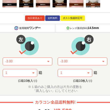
当日発送あり
送料無料
ポスト投函対応可
ワンデー
14.5mm
使用期間
レンズ直径(DIA)
箱
箱
(1箱10枚入り)
(1箱10枚入り)
※１箱のみご購入の方は片方の度数を
「購入しない」にしてください
カラコン全品送料無料!