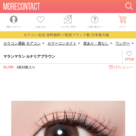
登録・ログイン
お気に入り
メルマガ
・
割引
お買い物ガイド
カート
カラコン全品 送料無料 × 取扱ブランド数 日本最大級
カラコン通販 モアコン
>
カラーコンタクト
>
度あり・度なし
>
ワンデー
>
マランマラン ルナリアブラウン
17710
¥1,760
1箱10枚入り
117レビュー