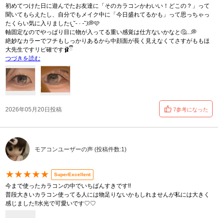
初めてつけた日に遊んでたお友達に「そのカラコンかわいい！どこの？」って
聞いてもらえたし、自分でもメイク中に「今日盛れてるかも」って思っちゃっ
たくらい気に入りました𐔌˘- · -˘𐦯💭🩷
軸固定なのでやっぱり目に物が入ってる重い感覚は仕方ないかなと🤔...💭
絶妙なカラーでフチもしっかりあるから中顔面が長く見えなくてさすがももほ
大先生ですリピ確です🩰ྀི
つづきを読む
2026年05月20日投稿
7参考になった
モアコンユーザーの声 (投稿件数:1)
★★★★★
SuperExcellent
今まで使ったカラコンの中でいちばんすきです!!
普段大きいカラコン使ってる人には物足りないかもしれませんが私には大きく
感じました!!水光で可愛いです♡♡