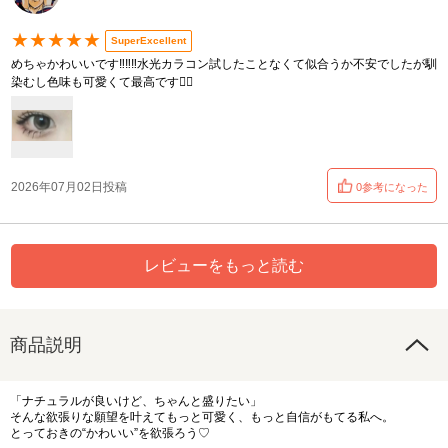
★★★★★
SuperExcellent
めちゃかわいいです‼️‼️‼️水光カラコン試したことなくて似合うか不安でしたが馴
染むし色味も可愛くて最高です🙂‍↕️
2026年07月02日投稿
0参考になった
レビューをもっと読む
商品説明
「ナチュラルが良いけど、ちゃんと盛りたい」
そんな欲張りな願望を叶えてもっと可愛く、もっと自信がもてる私へ。
とっておきの“かわいい”を欲張ろう♡