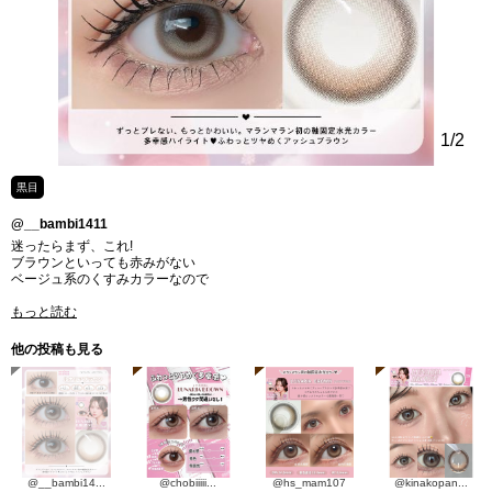
1
/2
黒目
@__bambi1411
迷ったらまず、これ!
ブラウンといっても赤みがない
ベージュ系のくすみカラーなので
もっと読む
他の投稿も見る
@__bambi14...
@chobiiiii...
@hs_mam107
@kinakopan...