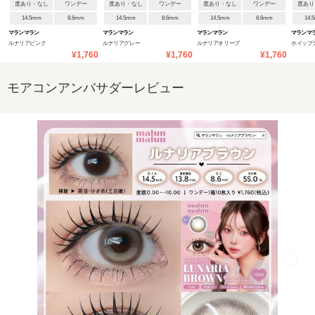
度あり・なし
ワンデー
度あり・なし
ワンデー
度あり・なし
ワンデー
度あり
14.5mm
8.6mm
14.5mm
8.6mm
14.5mm
8.6mm
14.
マランマラン
マランマラン
マランマラン
マランマ
ルナリアピンク
ルナリアグレー
ルナリアオリーブ
ホイップ
¥1,760
¥1,760
¥1,760
モアコンアンバサダーレビュー