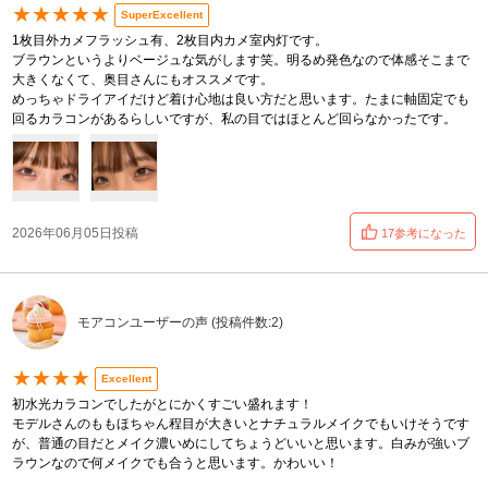
★★★★★
SuperExcellent
1枚目外カメフラッシュ有、2枚目内カメ室内灯です。
ブラウンというよりベージュな気がします笑。明るめ発色なので体感そこまで
大きくなくて、奥目さんにもオススメです。
めっちゃドライアイだけど着け心地は良い方だと思います。たまに軸固定でも
回るカラコンがあるらしいですが、私の目ではほとんど回らなかったです。
2026年06月05日投稿
17参考になった
モアコンユーザーの声 (投稿件数:2)
★★★★
Excellent
初水光カラコンでしたがとにかくすごい盛れます！
モデルさんのももほちゃん程目が大きいとナチュラルメイクでもいけそうです
が、普通の目だとメイク濃いめにしてちょうどいいと思います。白みが強いブ
ラウンなので何メイクでも合うと思います。かわいい！