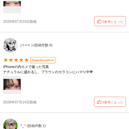
2026年07月23日投稿
0参考になった
(ㅎ×ㅎ ) (投稿件数:4)
★★★★★
SuperExcellent
iPhoneの内カメで撮った写真
ナチュラルに盛れるし、ブラウンのカラコンにハマり中🤎
2026年07月14日投稿
0参考になった
︎^_^ (投稿件数:1)