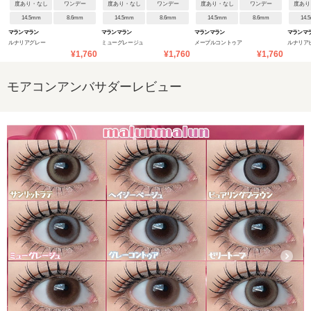
度あり・なし
ワンデー
度あり・なし
ワンデー
度あり・なし
ワンデー
度あり
14.5mm
8.6mm
14.5mm
8.6mm
14.5mm
8.6mm
14.
マランマラン
マランマラン
マランマラン
マランマ
ルナリアグレー
ミューグレージュ
メープルコントゥア
ルナリア
¥1,760
¥1,760
¥1,760
モアコンアンバサダーレビュー