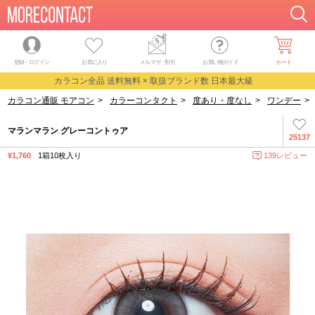
登録・ログイン
お気に入り
メルマガ
・
割引
お買い物ガイド
カート
カラコン全品 送料無料 × 取扱ブランド数 日本最大級
カラコン通販 モアコン
>
カラーコンタクト
>
度あり・度なし
>
ワンデー
>
マランマラン グレーコントゥア
25137
¥1,760
1箱10枚入り
139レビュー