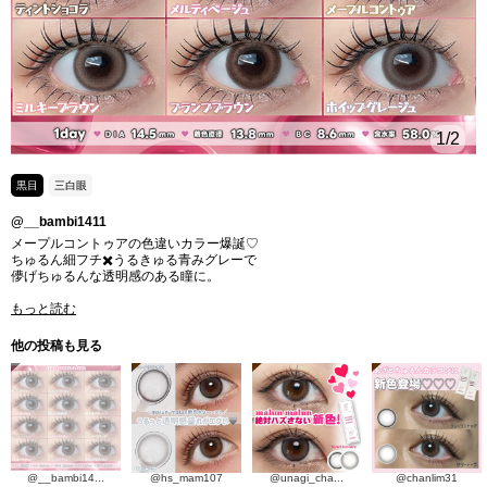
1
/2
黒目
三白眼
@__bambi1411
メープルコントゥアの色違いカラー爆誕♡
ちゅるん細フチ✖️うるきゅる青みグレーで
儚げちゅるんな透明感のある瞳に。
もっと読む
他の投稿も見る
@__bambi14...
@hs_mam107
@unagi_cha...
@chanlim31