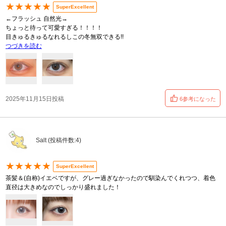
★★★★★
SuperExcellent
←フラッシュ 自然光→
ちょっと待って可愛すぎる！！！！
目きゅるきゅるなれるしこの冬無双できる!!
つづきを読む
2025年11月15日投稿
6参考になった
Salt (投稿件数:4)
★★★★★
SuperExcellent
茶髪＆(自称)イエベですが、グレー過ぎなかったので馴染んでくれつつ、着色
直径は大きめなのでしっかり盛れました！