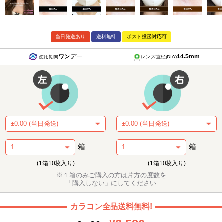
当日発送あり
送料無料
ポスト投函対応可
ワンデー
14.5mm
使用期間
レンズ直径(DIA)
箱
箱
(1箱10枚入り)
(1箱10枚入り)
※１箱のみご購入の方は片方の度数を
「購入しない」にしてください
カラコン全品送料無料!