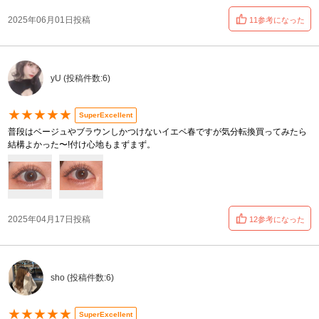
2025年06月01日投稿
11参考になった
yU (投稿件数:6)
★★★★★
SuperExcellent
普段はベージュやブラウンしかつけないイエベ春ですが気分転換買ってみたら
結構よかった〜!付け心地もまずまず。
2025年04月17日投稿
12参考になった
sho (投稿件数:6)
★★★★★
SuperExcellent