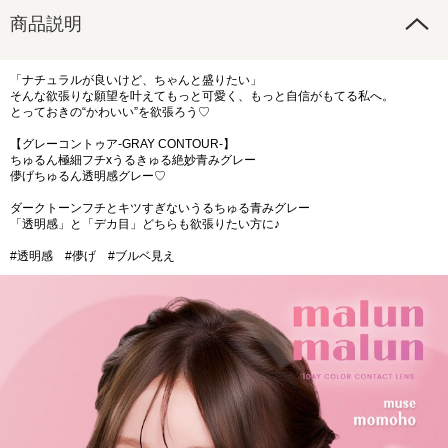
商品説明
「ナチュラルが良いけど、ちゃんと盛りたい」
そんな欲張りな願望を叶えてもっと可愛く、もっと自信がもてる私へ。
とっておきの“かわいい”を欲張ろう♡
【グレーコントゥア-GRAY CONTOUR-】
ちゅるん極細フチxうるきゅる絶妙青みグレー
儚げちゅるん透明感グレー♡
ダークトーンフチとキツすぎないうるちゅる青みグレー
「透明感」と「デカ目」どちらも欲張りたい方に♪
#透明感 #儚げ #ブルベ見え