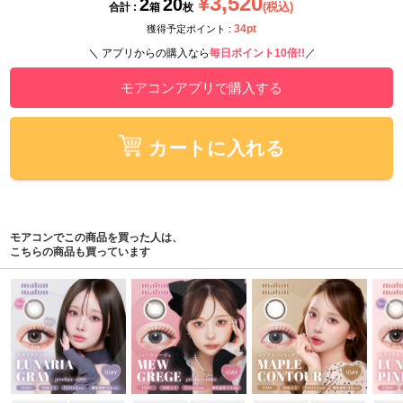
¥3,520
2
20
(税込)
合計 :
箱
枚
34pt
獲得予定ポイント :
＼ アプリからの購入なら
毎日ポイント10倍!!
／
モアコンアプリで購入する
カートに入れる
モアコンでこの商品を買った人は、
こちらの商品も買っています