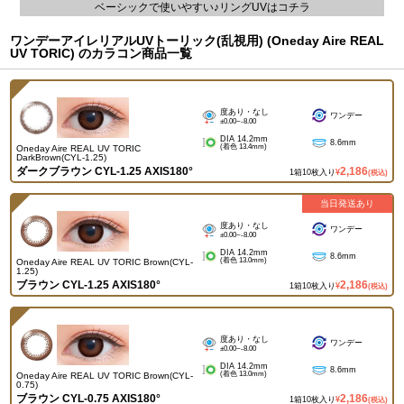
ベーシックで使いやすい♪リングUVはコチラ
ワンデーアイレリアルUVトーリック(乱視用) (Oneday Aire REAL
UV TORIC) のカラコン商品一覧
度あり・なし
ワンデー
±0.00~-8.00
DIA 14.2mm
8.6mm
(着色 13.4mm)
Oneday Aire REAL UV TORIC
DarkBrown(CYL-1.25)
ダークブラウン CYL-1.25 AXIS180°
2,186
1箱10枚入り
¥
(税込)
当日発送あり
度あり・なし
ワンデー
±0.00~-8.00
DIA 14.2mm
8.6mm
(着色 13.0mm)
Oneday Aire REAL UV TORIC Brown(CYL-
1.25)
ブラウン CYL-1.25 AXIS180°
2,186
1箱10枚入り
¥
(税込)
度あり・なし
ワンデー
±0.00~-8.00
DIA 14.2mm
8.6mm
(着色 13.0mm)
Oneday Aire REAL UV TORIC Brown(CYL-
0.75)
ブラウン CYL-0.75 AXIS180°
2,186
1箱10枚入り
¥
(税込)