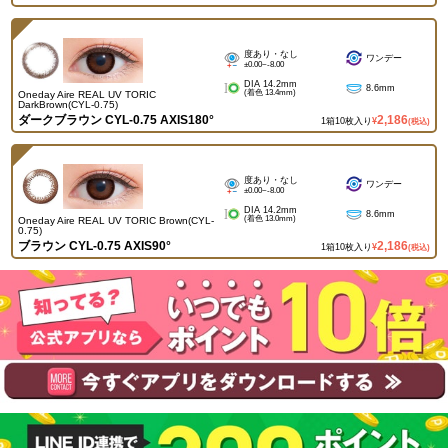
度あり・なし
ワンデー
±0.00~-8.00
DIA 14.2mm
8.6mm
(着色 13.4mm)
Oneday Aire REAL UV TORIC
DarkBrown(CYL-0.75)
ダークブラウン CYL-0.75 AXIS180°
2,186
1箱10枚入り
¥
(税込)
度あり・なし
ワンデー
±0.00~-8.00
DIA 14.2mm
8.6mm
(着色 13.0mm)
Oneday Aire REAL UV TORIC Brown(CYL-
0.75)
ブラウン CYL-0.75 AXIS90°
2,186
1箱10枚入り
¥
(税込)