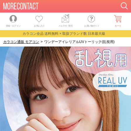
登録・ログイン
お気に入り
メルマガ
・
割引
お買い物ガイド
カート
カラコン全品 送料無料 × 取扱ブランド数 日本最大級
カラコン通販 モアコン
>
ワンデーアイレリアルUVトーリック(乱視用)