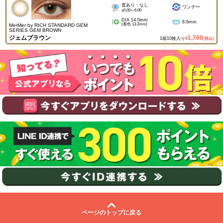
度あり・なし
ワンデー
±0.00~-6.00
DIA 14.0mm
8.6mm
(着色 13.2mm)
MerMer by RICH STANDARD GEM
SERIES GEM BROWN
ジェムブラウン
1,760
1箱10枚入り
¥
(税込)
ページのトップに戻る