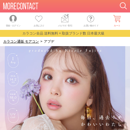
登録・ログイン
お気に入り
メルマガ
・
割引
お買い物ガイド
カート
カラコン全品 送料無料 × 取扱ブランド数 日本最大級
カラコン通販 モアコン
>
アプデ