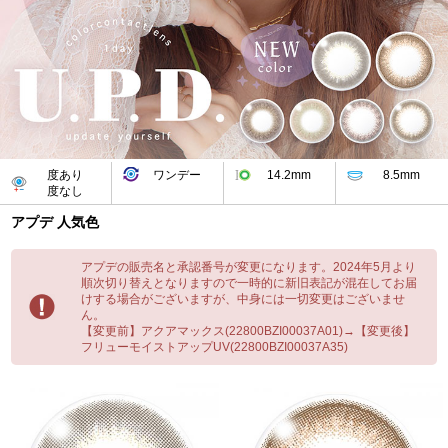
度あり
ワンデー
14.2mm
8.5mm
度なし
アプデ 人気色
アプデの販売名と承認番号が変更になります。2024年5月より
順次切り替えとなりますので一時的に新旧表記が混在してお届
けする場合がございますが、中身には一切変更はございませ
ん。
【変更前】アクアマックス(22800BZI00037A01)→【変更後】
フリューモイストアップUV(22800BZI00037A35)