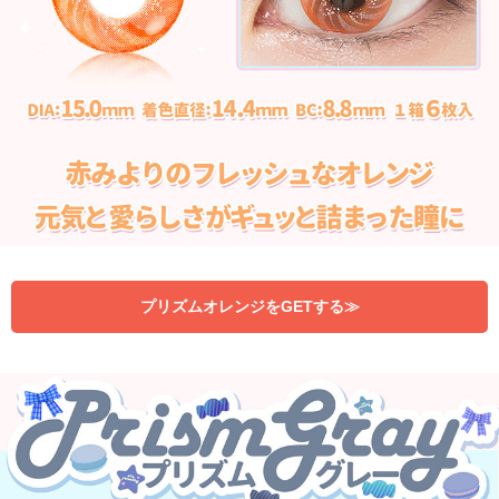
プリズムオレンジをGETする≫