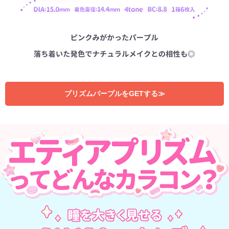
プリズムパープルをGETする≫