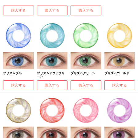
購入する
購入する
購入する
プリズムブルー
プリズムアクアグリ
プリズムグリーン
プリズムゴールド
ーン
購入する
購入する
購入する
購入する