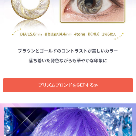
プリズムブロンドをGETする≫