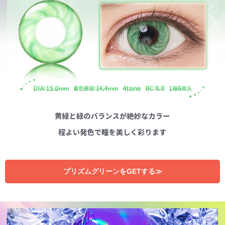
プリズムグリーンをGETする≫