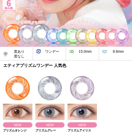
度あり
ワンデー
15.0mm
8.8mm
度なし
エティアプリズムワンデー 人気色
NEW
NEW
NEW
プリズムオレンジ
プリズムグレー
プリズムアイリス