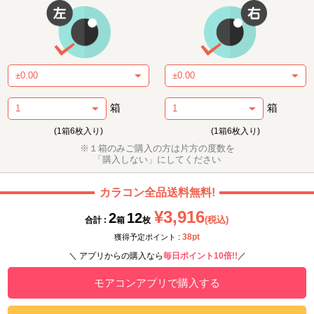
箱
箱
(1箱6枚入り)
(1箱6枚入り)
※１箱のみご購入の方は片方の度数を
「購入しない」にしてください
カラコン全品送料無料!
¥3,916
2
12
(税込)
合計 :
箱
枚
38pt
獲得予定ポイント :
＼ アプリからの購入なら
毎日ポイント10倍!!
／
モアコンアプリで購入する