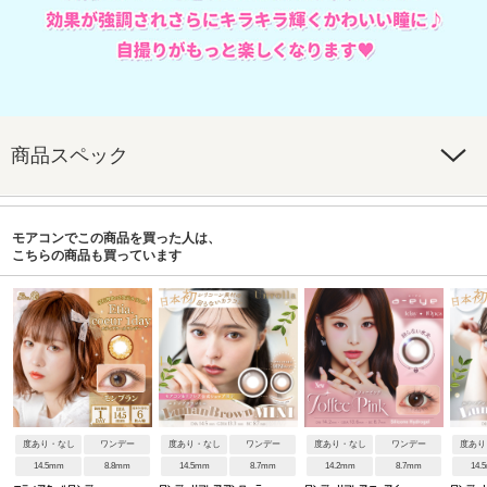
商品スペック
モアコンでこの商品を買った人は、
こちらの商品も買っています
度あり・なし
ワンデー
度あり・なし
ワンデー
度あり・なし
ワンデー
度あり
14.5mm
8.8mm
14.5mm
8.7mm
14.2mm
8.7mm
14.