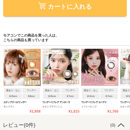
カートに入れる
モアコンでこの商品を買った人は、
こちらの商品も買っています
度あり・なし
ワンデー
度あり・なし
ワンデー
度あり・なし
ワンデー
度あり
14.5mm
8.8mm
14.5mm
8.7mm
14.2mm
8.7mm
14.
エティアクールワンデー
ワンデーリフレア アンローラ
ワンデーリフレア エーアイ
ワンデーリ
モンブラン
ルナンブラウンミニ
トフィーピンク
ルナング
¥1,958
¥1,815
¥1,760
レビュー(0件)
(0)