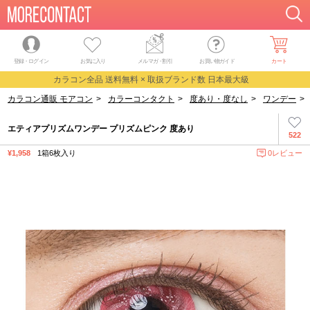
登録・ログイン
お気に入り
メルマガ
・
割引
お買い物ガイド
カート
カラコン全品 送料無料 × 取扱ブランド数 日本最大級
カラコン通販 モアコン
>
カラーコンタクト
>
度あり・度なし
>
ワンデー
>
エティアプリズムワンデー プリズムピンク 度あり
522
¥1,958
1箱6枚入り
0レビュー