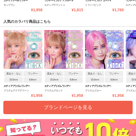
エティアクールワンデー
ワンデーリフレア アンローラ
ワンデーリフレア エーアイ
ワンデーリ
モンブラン
ルナンブラウンミニ
トフィーピンク
ルナング
¥1,958
¥1,815
¥1,760
人気のカラバリ商品はこちら
度あり・なし
ワンデー
度あり・なし
ワンデー
度あり・なし
ワンデー
度あり
15.0mm
8.8mm
15.0mm
8.8mm
15.0mm
8.8mm
15.
エティアプリズムワンデー
エティアプリズムワンデー
エティアプリズムワンデー
エティア
プリズムアクアグリーン
プリズムブロンド
プリズムブルー
プリズム
¥1,958
¥1,958
¥1,958
ブランドページを見る