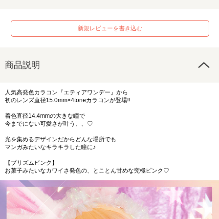
新規レビューを書き込む
商品説明
人気高発色カラコン『エティアワンデー』から
初のレンズ直径15.0mm×4toneカラコンが登場‼︎
着色直径14.4mmの大きな瞳で
今までにない可愛さが叶う、、♡
光を集めるデザインだからどんな場所でも
マンガみたいなキラキラした瞳に♪
【プリズムピンク】
お菓子みたいなカワイさ発色の、とことん甘めな究極ピンク♡