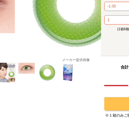
(1箱6
メーカー提供画像
合計
※１箱のみご