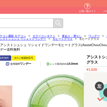
お買い物ガイド
メ
ラコン通販 モアコン
>
カラーコンタクト
>
度あり・度なし
>
ワンデー
>
シストシュシュ リシェイドワンデー
>
モヒートグラス
>
モヒートグラス
アシストシュシュ リシェイドワンデーモヒートグラス(AssistChouChou Lish
デー送料無料
アシストシ
送料無料
ポスト投函対応可
グラス
ワンデー
14.0mm
使用期間
レンズ直径(DIA)
¥1,628