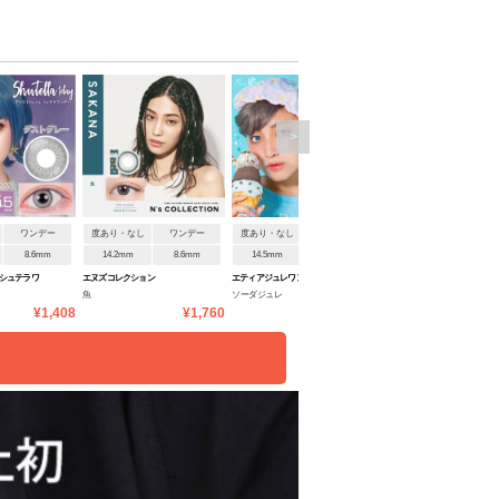
>
ワンデー
度あり・なし
ワンデー
度あり・なし
ワンデー
度あり・なし
ワンデ
8.6mm
14.2mm
8.6mm
14.5mm
8.8mm
14.2mm
8.7mm
 シュテラワ
エヌズコレクション
エティアジュレワンデー
オーレンズ エンディングワン
魚
ソーダジュレ
オリーブ
デー
¥1,408
¥1,760
¥1,958
¥1