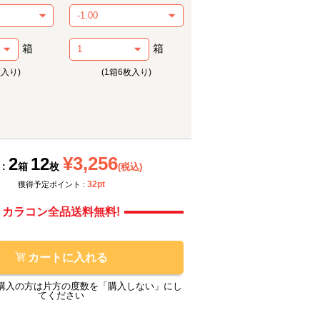
箱
箱
枚入り)
(1箱6枚入り)
メーカー提供画像
メーカ
¥3,256
2
12
 :
箱
枚
(税込)
32pt
獲得予定ポイント :
カラコン全品送料無料!
カートに入れる
購入の方は片方の度数を「購入しない」にし
てください