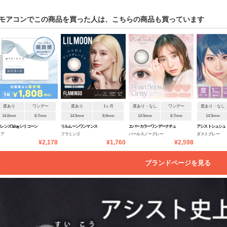
モアコンでこの商品を買った人は、こちらの商品も買っています
度あり
ワンデー
度あり
1ヶ月
度あり・なし
ワンデー
度あり・なし
14.0mm
8.7mm
14.5mm
8.6mm
14.5mm
8.7mm
14.5mm
レンズ 1day シリコーン
リルムーンワンマンス
エバーカラーワンデーナチュ
アシストシュシュ
リア
フラミンゴ
パールスノーグレー
ダストグレー
モイスト
ラル
ンデー
¥2,178
¥1,760
¥2,598
ブランドページを見る