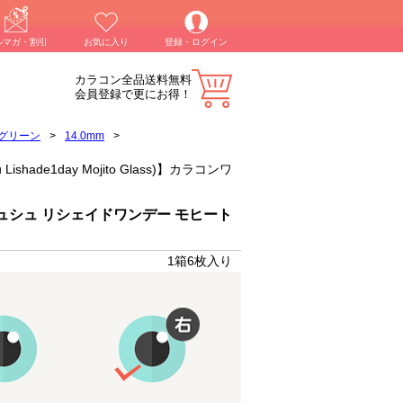
ルマガ・割引
お気に入り
登録・ログイン
カラコン全品送料無料
会員登録で更にお得！
グリーン
>
14.0mm
>
ade1day Mojito Glass)】カラコンワ
ュシュ リシェイドワンデー モヒート
1箱6枚入り