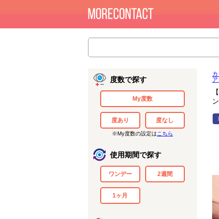
カ
度数で探す
ア
【
My度数
ン
度あり
度なし
※My度数の設定は
こちら
使用期間で探す
ワンデー
2週間
1ヶ月