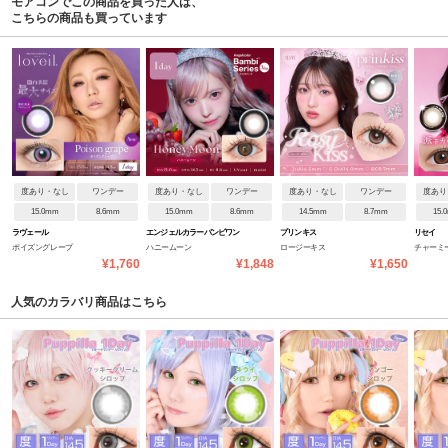
モアコンでこの商品を買った人は、
こちらの商品も買っています
度あり・なし
ワンデー
度あり・なし
ワンデー
度あり・なし
ワンデー
度あり
15.0mm
8.6mm
15.0mm
8.6mm
14.5mm
8.7mm
15.
ラヴェール
エンジェルカラーバンビワン
プリンキス
リセイ
ポイズングレープ
ハニームーン
ロージーキス
チャーミ
デーNEW
¥1,760
¥1,848
¥1,650
人気のカラバリ商品はこちら