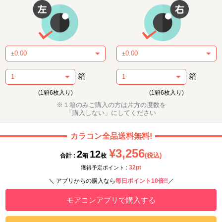
箱
箱
(1箱6枚入り)
(1箱6枚入り)
※１箱のみご購入の方は片方の度数を
「購入しない」にしてください
カラコン全品送料無料!
¥3,256
2
12
(税込)
合計 :
箱
枚
32pt
獲得予定ポイント :
＼ アプリからの購入なら
毎日ポイント10倍!!
／
モアコンアプリで購入する