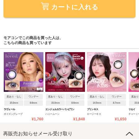
カートに入れる
モアコンでこの商品を買った人は、
こちらの商品も買っています
度あり・なし
ワンデー
度あり・なし
ワンデー
度あり・なし
ワンデー
度あり
15.0mm
8.6mm
15.0mm
8.6mm
14.5mm
8.7mm
15.
ラヴェール
エンジェルカラーバンビワン
プリンキス
リセイ
ポイズングレープ
ハニームーン
ロージーキス
チャーミ
デーNEW
¥1,760
¥1,848
¥1,650
再販売お知らせメール受け取り