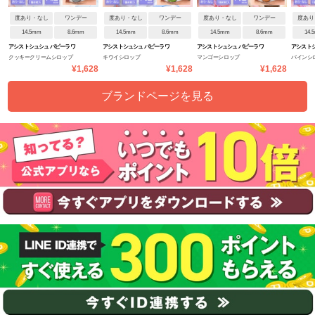
度あり・なし
ワンデー
度あり・なし
ワンデー
度あり・なし
ワンデー
度あり
14.5mm
8.6mm
14.5mm
8.6mm
14.5mm
8.6mm
14.
アシストシュシュ パピーラワ
アシストシュシュ パピーラワ
アシストシュシュ パピーラワ
アシストシ
クッキークリームシロップ
キウイシロップ
マンゴーシロップ
パインシ
ンデー
ンデー
ンデー
ンデー
¥1,628
¥1,628
¥1,628
ブランドページを見る