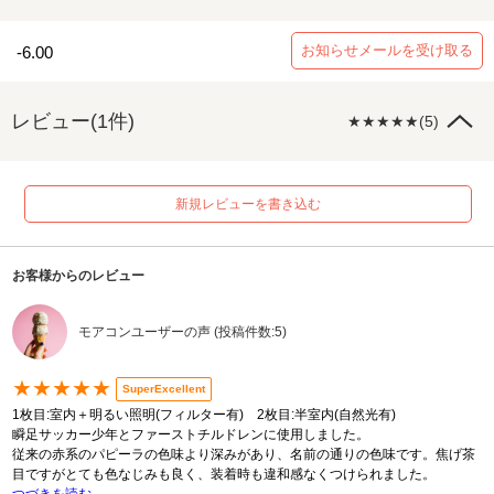
お知らせメールを受け取る
-6.00
レビュー(1件)
★★★★★(5)
新規レビューを書き込む
お客様からのレビュー
モアコンユーザーの声 (投稿件数:5)
★★★★★
SuperExcellent
1枚目:室内＋明るい照明(フィルター有) 2枚目:半室内(自然光有)
瞬足サッカー少年とファーストチルドレンに使用しました。
従来の赤系のパピーラの色味より深みがあり、名前の通りの色味です。焦げ茶
目ですがとても色なじみも良く、装着時も違和感なくつけられました。