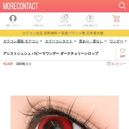
登録・ログイン
お気に入り
メルマガ
・
割引
お買い物ガイド
カート
カラコン全品 送料無料 × 取扱ブランド数 日本最大級
カラコン通販 モアコン
>
カラーコンタクト
>
度あり・度なし
>
ワンデー
>
アシストシュシュ パピーラワンデー ダークチェリーシロップ
447
¥1,628
1箱6枚入り
1レビュー