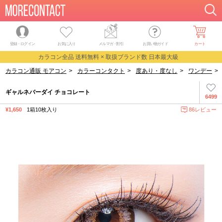
登録・ログイン
お気に入り
メルマガ
・
割引
お買い物ガイド
カート
カラコン全品 送料無料 × 取扱ブランド数 日本最大級
カラコン通販 モアコン
>
カラーコンタクト
>
度あり・度なし
>
ワンデー
>
ギャルネバーダイ チョコレート
6499
¥1,650
1箱10枚入り
86レビュー