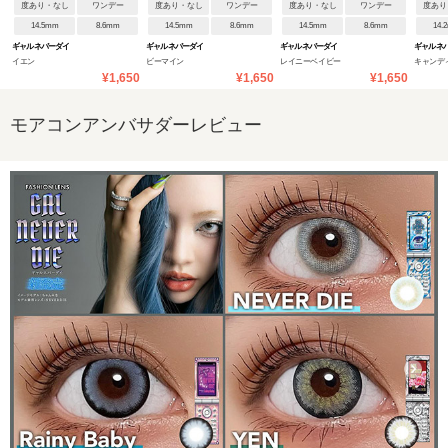
度あり・なし
ワンデー
度あり・なし
ワンデー
度あり・なし
ワンデー
度あり
14.5mm
8.6mm
14.5mm
8.6mm
14.5mm
8.6mm
14.
ギャルネバーダイ
ギャルネバーダイ
ギャルネバーダイ
ギャルネ
イエン
ビーマイン
レイニーベイビー
キャンデ
¥1,650
¥1,650
¥1,650
モアコンアンバサダーレビュー