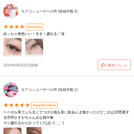
モアコンユーザーの声 (投稿件数:4)
★★★★
Excellent
めっちゃ発色いい！すき！盛れる！😘
2024年09月02日投稿
0参考になった
モアコンユーザーの声 (投稿件数:2)
★★★★★
SuperExcellent
ヘーゼル系でふち太くてつけ心地も良い奴あんま無かったけどこれは完璧過ぎ
る🥹🥹さすがちゃんみな様🫶🏽
マジ盛れるからかってくだぱい(´･_･`)