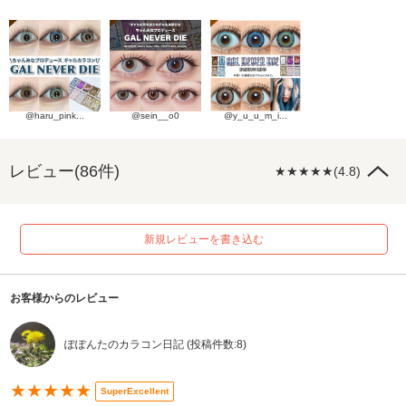
@haru_pink...
@sein__o0
@y_u_u_m_i...
レビュー(86件)
★★★★★(4.8)
新規レビューを書き込む
お客様からのレビュー
ぽぽんたのカラコン日記 (投稿件数:8)
★★★★★
SuperExcellent