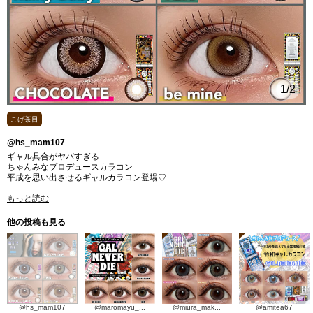
1
/2
こげ茶目
@hs_mam107
ギャル具合がヤバすぎる
⁡ちゃんみなプロデュースカラコン
平成を思い出させるギャルカラコン登場♡
もっと読む
他の投稿も見る
@hs_mam107
@maromayu_...
@miura_mak...
@amitea67