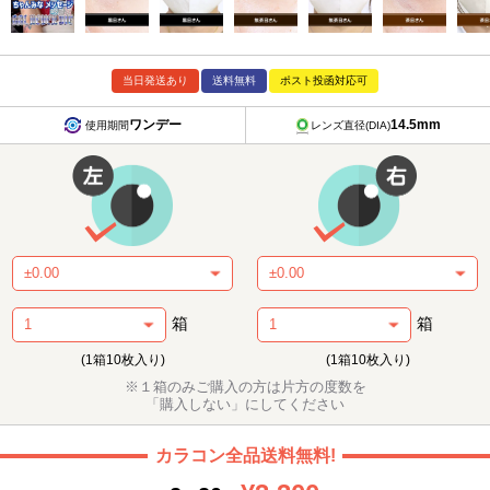
当日発送あり
送料無料
ポスト投函対応可
ワンデー
14.5mm
使用期間
レンズ直径(DIA)
箱
箱
(1箱10枚入り)
(1箱10枚入り)
※１箱のみご購入の方は片方の度数を
「購入しない」にしてください
カラコン全品送料無料!