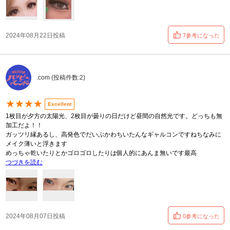
2024年08月22日投稿
7参考になった
.com (投稿件数:2)
★★★★
Excellent
1枚目が夕方の太陽光、2枚目が曇りの日だけど昼間の自然光です。どっちも無
加工だよ！！
ガッツリ縁あるし、高発色でだいぶかわちいたんなギャルコンですねちなみに
メイク薄いと浮きます
めっちゃ乾いたりとかゴロゴロしたりは個人的にあんま無いです最高
つづきを読む
2024年08月07日投稿
0参考になった