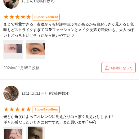
にょん (投稿件数:8)
★★★★★
SuperExcellent
まじで可愛すぎる！友達からも好評🫶🏻ふちがあるから目おっきく見えるし色
味もどストライクすぎて😖💖ファッションとメイク次第で可愛いも、大人っぽ
いもどっちもいけそうだから使いやすい♡
2024年11月05日投稿
1参考になった
はははははーと (投稿件数:4)
★★★★★
SuperExcellent
光とか角度によってオレンジに見えたり白っぽく見えたりします‼️
ギャル感だしたいときにおすすめ、また買います(՞ ᵒ̴̶̷̤-ᵒ̴̶̷̤՞)