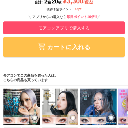
¥3,300
2
20
(税込)
合計 :
箱
枚
32pt
獲得予定ポイント :
＼ アプリからの購入なら
毎日ポイント10倍!!
／
モアコンアプリで購入する
カートに入れる
モアコンでこの商品を買った人は、
こちらの商品も買っています