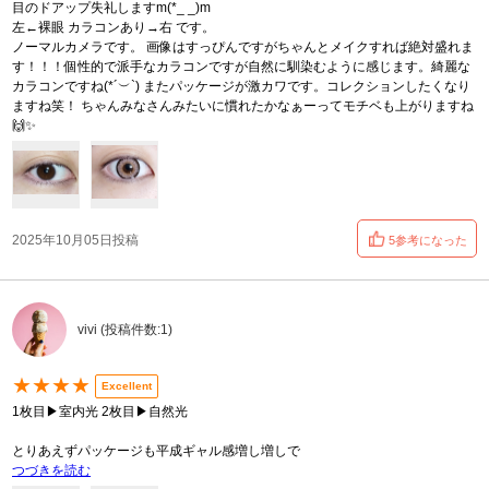
目のドアップ失礼しますm(*_ _)m
左←裸眼 カラコンあり→右 です。
ノーマルカメラです。 画像はすっぴんですがちゃんとメイクすれば絶対盛れま
す！！！個性的で派手なカラコンですが自然に馴染むように感じます。綺麗な
カラコンですね(*´︶`) またパッケージが激カワです。コレクションしたくなり
ますね笑！ ちゃんみなさんみたいに慣れたかなぁーってモチベも上がりますね
🙌✨
2025年10月05日投稿
5参考になった
vivi (投稿件数:1)
★★★★
Excellent
1枚目▶︎室内光 2枚目▶︎自然光
とりあえずパッケージも平成ギャル感増し増しで
つづきを読む