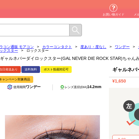
お買い物ガイド
メ
ラコン通販 モアコン
>
カラーコンタクト
>
度あり・度なし
>
ワンデー
>
ックスター
>
ロックスター
ギャルネバーダイロックスター(GAL NEVER DIE ROCK STAR)
ギャルネバ
当日発送あり
送料無料
ポスト投函対応可
キャンペーン対象商品
¥1,650
ワンデー
14.2mm
使用期間
レンズ直径(DIA)