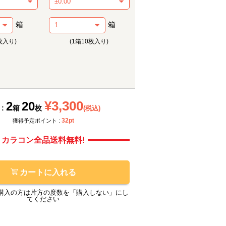
箱
箱
枚入り)
(1箱10枚入り)
¥3,300
2
20
 :
箱
枚
(税込)
メーカー提供画像
メーカ
32pt
獲得予定ポイント :
カラコン全品送料無料!
カートに入れる
購入の方は片方の度数を「購入しない」にし
てください