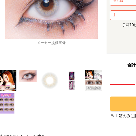
(1箱10
メーカー提供画像
合計
※１箱のみご