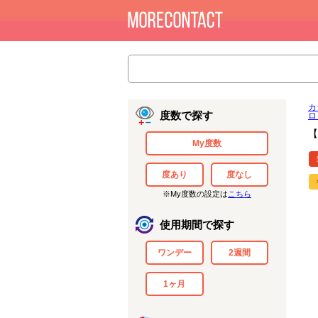
カ
度数で探す
ロ
【
My度数
度あり
度なし
※My度数の設定は
こちら
使用期間で探す
ワンデー
2週間
1ヶ月