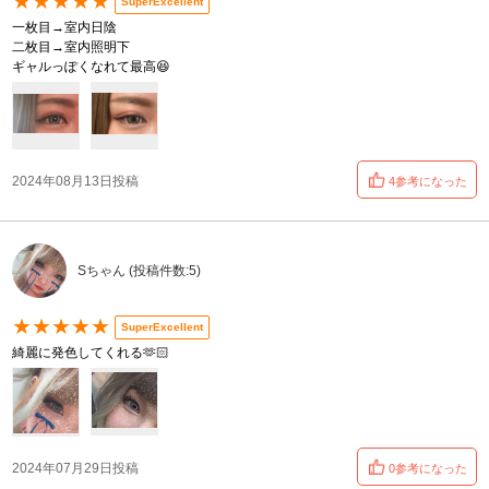
★★★★★
SuperExcellent
一枚目→室内日陰
二枚目→室内照明下
ギャルっぽくなれて最高😆
2024年08月13日投稿
4参考になった
Sちゃん (投稿件数:5)
★★★★★
SuperExcellent
綺麗に発色してくれる🫶🏻
2024年07月29日投稿
0参考になった