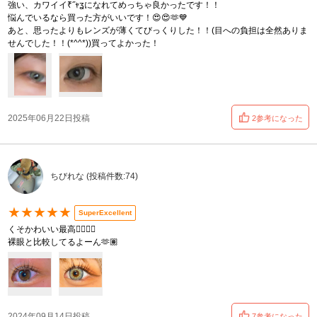
強い、カワイイ₹˝ｬʓになれてめっちゃ良かったです！！
悩んでいるなら買った方がいいです！😍😍🫶💙
あと、思ったよりもレンズが薄くてびっくりした！！(目への負担は全然ありま
せんでした！！(*^^*))買ってよかった！
2025年06月22日投稿
2参考になった
ちびれな (投稿件数:74)
★★★★★
SuperExcellent
くそかわいい最高✌🏼✌🏼
裸眼と比較してるよーん🫶🏽
2024年09月14日投稿
7参考になった