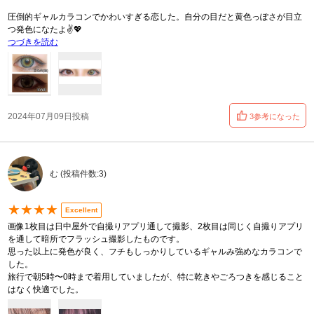
圧倒的ギャルカラコンでかわいすぎる恋した。自分の目だと黄色っぽさが目立
つ発色になたよ✌️💖
つづきを読む
2024年07月09日投稿
3参考になった
む (投稿件数:3)
★★★★
Excellent
画像1枚目は日中屋外で自撮りアプリ通して撮影、2枚目は同じく自撮りアプリ
を通して暗所でフラッシュ撮影したものです。
思った以上に発色が良く、フチもしっかりしているギャルみ強めなカラコンで
した。
旅行で朝5時〜0時まで着用していましたが、特に乾きやごろつきを感じること
はなく快適でした。