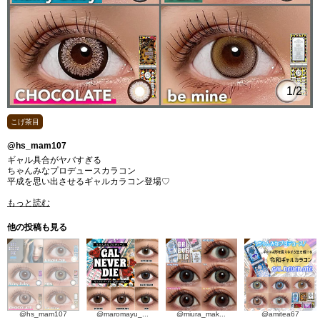
1
/2
こげ茶目
@hs_mam107
ギャル具合がヤバすぎる
⁡ちゃんみなプロデュースカラコン
平成を思い出させるギャルカラコン登場♡
もっと読む
他の投稿も見る
@hs_mam107
@maromayu_...
@miura_mak...
@amitea67