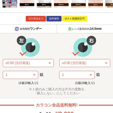
当日発送あり
送料無料
ポスト投函対応可
ワンデー
14.5mm
使用期間
レンズ直径(DIA)
箱
箱
(1箱10枚入り)
(1箱10枚入り)
※１箱のみご購入の方は片方の度数を
「購入しない」にしてください
カラコン全品送料無料!