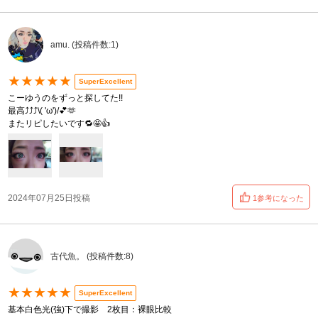
amu. (投稿件数:1)
★★★★★
SuperExcellent
こーゆうのをずっと探してた!!
最高⤴⤴⤴\( 'ω')/💕🫶
またリピしたいです🔁🤩👍
2024年07月25日投稿
1参考になった
古代魚。 (投稿件数:8)
★★★★★
SuperExcellent
基本白色光(強)下で撮影 2枚目：裸眼比較