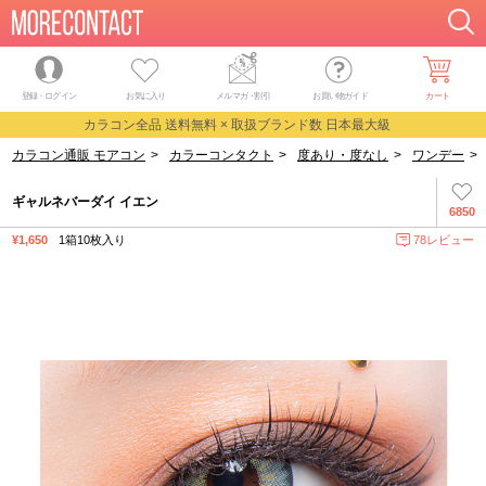
登録・ログイン
お気に入り
メルマガ
・
割引
お買い物ガイド
カート
カラコン全品 送料無料 × 取扱ブランド数 日本最大級
カラコン通販 モアコン
>
カラーコンタクト
>
度あり・度なし
>
ワンデー
>
ギャルネバーダイ イエン
6850
¥1,650
1箱10枚入り
78レビュー