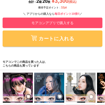
¥3,300
2
20
(税込)
合計 :
箱
枚
32pt
獲得予定ポイント :
＼ アプリからの購入なら
毎日ポイント10倍!!
／
モアコンアプリで購入する
カートに入れる
モアコンでこの商品を買った人は、
こちらの商品も買っています