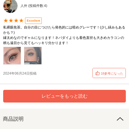
人外 (投稿件数:4)
★★★★
Excellent
私裸眼焦茶。自分の目につけたら発色的には暗めグレーです！(少し緑みもある
かも？)
縁太めなのでギャルになります！ネバダイよりも着色直径も大きめカラコンの
柄も遠目から見てもハッキリ分かります！
2024年06月24日投稿
18参考になった
レビューをもっと読む
商品説明