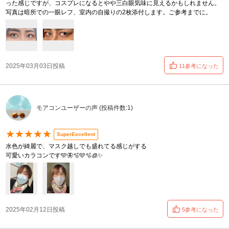
った感じですが、コスプレになるとやや三白眼気味に見えるかもしれません。
写真は暗所での一眼レフ、室内の自撮りの2枚添付します。ご参考までに。
2025年03月03日投稿
11参考になった
モアコンユーザーの声 (投稿件数:1)
★★★★★
SuperExcellent
水色が綺麗で、マスク越しでも盛れてる感じがする
可愛いカラコンです️️️🩵🦋🫧🩵🫧‪🧊✨️
2025年02月12日投稿
5参考になった