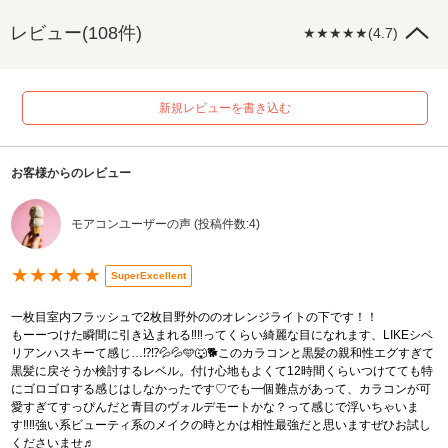
レビュー(108件)
★★★★★(4.7)
新規レビューを書き込む
お客様からのレビュー
モアコンユーザーの声 (投稿件数:4)
★★★★★
SuperExcellent
一枚目室内フラッシュで2枚目野外ののオレンジライトの下です！！
もーーつけた瞬間に引き込まれる‼️‼️ってくらい綺麗な目になれます、LIKEシベ
リアンハスキーて感じ…⁉️⁉️💦💦🩵🐺🐕このカラコンと黒髪の親和性エグすぎて
黒髪に戻そうか検討するレベル。付け心地もよくて12時間くらいつけてても特
にゴロゴロする感じはしなかったです♡でも一個難点があって、カラコンが可
愛すぎてすっぴんだと青目のヴォルデモートかな？って感じで浮いちゃいま
す‼️‼️強い系ビューティ系のメイクの時とかは相性最強だと思いますぜひお試し
くださいませ♬