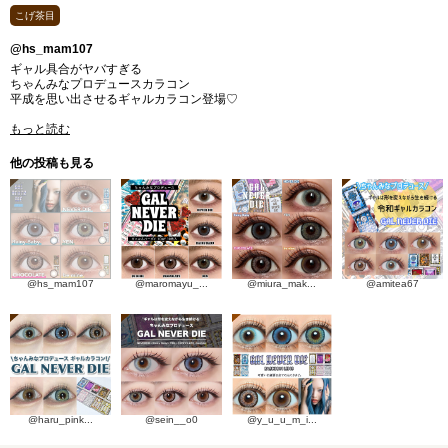
こげ茶目
@hs_mam107
ギャル具合がヤバすぎる
⁡ちゃんみなプロデュースカラコン
平成を思い出させるギャルカラコン登場♡
もっと読む
他の投稿も見る
@hs_mam107
@maromayu_...
@miura_mak...
@amitea67
@haru_pink...
@sein__o0
@y_u_u_m_i...