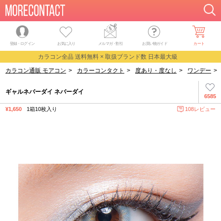
登録・ログイン
お気に入り
メルマガ
・
割引
お買い物ガイド
カート
カラコン全品 送料無料 × 取扱ブランド数 日本最大級
カラコン通販 モアコン
>
カラーコンタクト
>
度あり・度なし
>
ワンデー
>
ギャルネバーダイ ネバーダイ
6585
¥1,650
1箱10枚入り
108レビュー