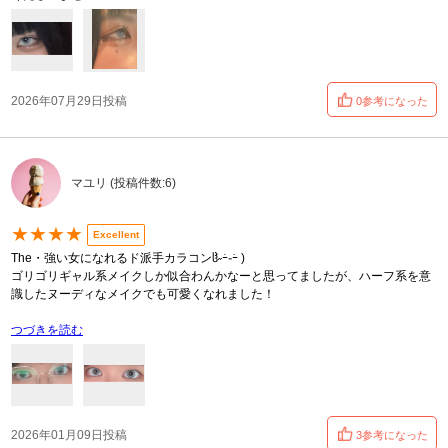
2026年07月29日投稿
0参考になった
マユリ (投稿件数:6)
★★★★
Excellent
The・強い女になれるド派手カラコンჱ̒˶ｰ̀֊ｰ́ )
ゴリゴリギャル系メイクしか似合わんかなーと思ってましたが、ハーフ系を意
識したヌーディなメイクでも可愛くなれました！
つづきを読む
2026年01月09日投稿
3参考になった