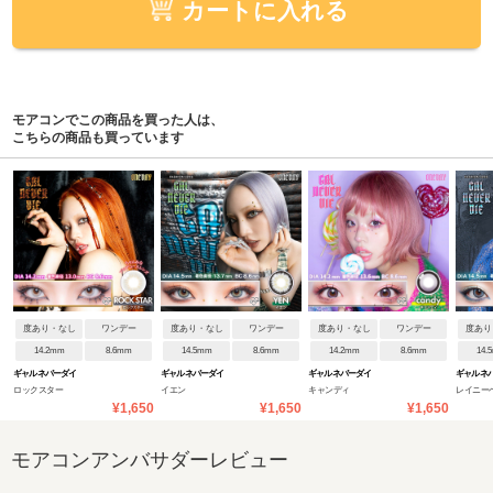
カートに入れる
モアコンでこの商品を買った人は、
こちらの商品も買っています
度あり・なし
ワンデー
度あり・なし
ワンデー
度あり・なし
ワンデー
度あり
14.2mm
8.6mm
14.5mm
8.6mm
14.2mm
8.6mm
14.
ギャルネバーダイ
ギャルネバーダイ
ギャルネバーダイ
ギャルネ
ロックスター
イエン
キャンディ
レイニー
¥1,650
¥1,650
¥1,650
モアコンアンバサダーレビュー