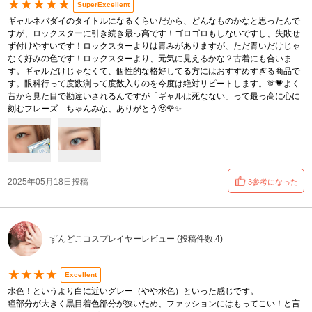
★★★★★
SuperExcellent
ギャルネバダイのタイトルになるくらいだから、どんなものかなと思ったんで
すが、ロックスターに引き続き最っ高です！ゴロゴロもしないですし、失敗せ
ず付けやすいです！ロックスターよりは青みがありますが、ただ青いだけじゃ
なく好みの色です！ロックスターより、元気に見えるかな？古着にも合いま
す。ギャルだけじゃなくて、個性的な格好してる方にはおすすめすぎる商品で
す。眼科行って度数測って度数入りのを今度は絶対リピートします。🫶💗よく
昔から見た目で勘違いされるんですが「ギャルは死なない」って最っ高に心に
刻むフレーズ…ちゃんみな、ありがとう🥹🌹✨
2025年05月18日投稿
3参考になった
ずんどこコスプレイヤーレビュー (投稿件数:4)
★★★★
Excellent
水色！というより白に近いグレー（やや水色）といった感じです。
瞳部分が大きく黒目着色部分が狭いため、ファッションにはもってこい！と言