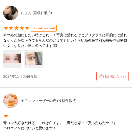
にょん (投稿件数:8)
★★★★★
SuperExcellent
キツめの顔にしたい時はこれ！！写真は盛れるけどプリクラでは私的には盛れ
なかったかな〜🌀でもそんなのどうでもいいくらい高発色でkawaii😖🫶🏻💗強
い女になりたい日に使ってます❤️‍🔥
2024年11月05日投稿
5参考になった
モアコンユーザーの声 (投稿件数:6)
★
青コン大好きだけど、これは白です。，青だと思って買ったらだめです。
ハロウィンにはいいと思います！