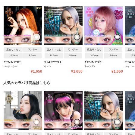
度あり・なし
ワンデー
度あり・なし
ワンデー
度あり・なし
ワンデー
度あり
14.2mm
8.6mm
14.5mm
8.6mm
14.2mm
8.6mm
14.
ギャルネバーダイ
ギャルネバーダイ
ギャルネバーダイ
ギャルネ
ロックスター
イエン
キャンディ
レイニー
¥1,650
¥1,650
¥1,650
人気のカラバリ商品はこちら
度あり・なし
ワンデー
度あり・なし
ワンデー
度あり・なし
ワンデー
度あり