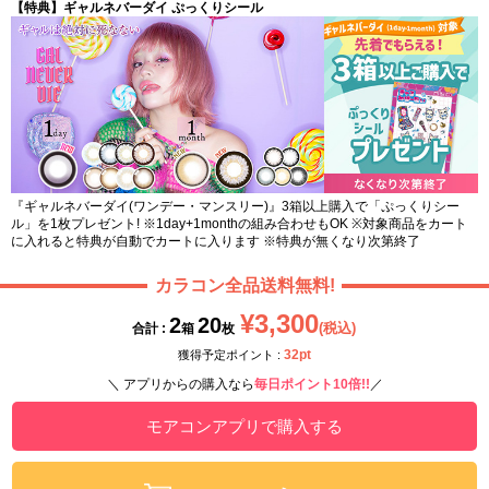
【特典】ギャルネバーダイ ぷっくりシール
『ギャルネバーダイ(ワンデー・マンスリー)』3箱以上購入で「ぷっくりシー
ル」を1枚プレゼント! ※1day+1monthの組み合わせもOK ※対象商品をカート
に入れると特典が自動でカートに入ります ※特典が無くなり次第終了
カラコン全品送料無料!
¥3,300
2
20
(税込)
合計 :
箱
枚
32pt
獲得予定ポイント :
＼ アプリからの購入なら
毎日ポイント10倍!!
／
モアコンアプリで購入する