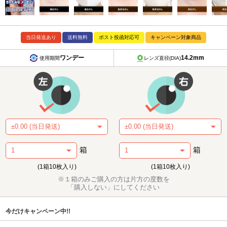
当日発送あり
送料無料
ポスト投函対応可
キャンペーン対象商品
ワンデー
14.2mm
使用期間
レンズ直径(DIA)
箱
箱
(1箱10枚入り)
(1箱10枚入り)
※１箱のみご購入の方は片方の度数を
「購入しない」にしてください
今だけキャンペーン中!!