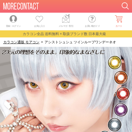
登録・ログイン
お気に入り
メルマガ
・
割引
お買い物ガイド
カート
カラコン全品 送料無料 × 取扱ブランド数 日本最大級
カラコン通販 モアコン
>
アシストシュシュ ツインループワンデーネオ