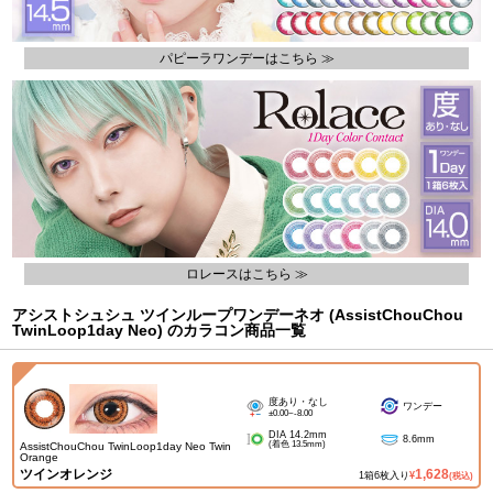
パピーラワンデーはこちら ≫
ロレースはこちら ≫
アシストシュシュ ツインループワンデーネオ (AssistChouChou
TwinLoop1day Neo) のカラコン商品一覧
度あり・なし
ワンデー
±0.00~-8.00
DIA 14.2mm
8.6mm
(着色 13.5mm)
AssistChouChou TwinLoop1day Neo Twin
Orange
ツインオレンジ
1,628
1箱6枚入り
¥
(税込)