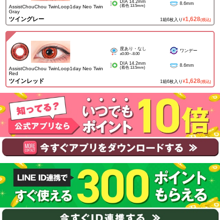
DIA 14.2mm
8.6mm
(着色 13.5mm)
AssistChouChou TwinLoop1day Neo Twin
Gray
ツイングレー
1,628
1箱6枚入り
¥
(税込)
度あり・なし
ワンデー
±0.00~-8.00
DIA 14.2mm
8.6mm
(着色 13.5mm)
AssistChouChou TwinLoop1day Neo Twin
Red
ツインレッド
1,628
1箱6枚入り
¥
(税込)