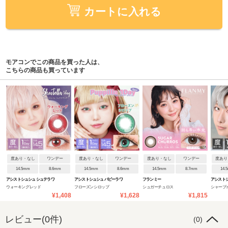
カートに入れる
モアコンでこの商品を買った人は、
こちらの商品も買っています
度あり・なし
ワンデー
度あり・なし
ワンデー
度あり・なし
ワンデー
度あり
14.5mm
8.6mm
14.5mm
8.6mm
14.5mm
8.7mm
14.
アシストシュシュ シュテラワ
アシストシュシュ パピーラワ
フランミー
アシストシ
ウォーキングレッド
フローズンシロップ
シュガーチュロス
シャープ
ンデー
ンデー
イ:Re
¥1,408
¥1,628
¥1,815
レビュー(0件)
(0)