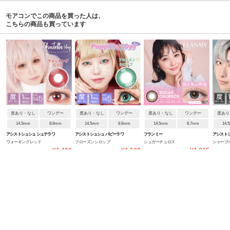
モアコンでこの商品を買った人は、
こちらの商品も買っています
度あり・なし
ワンデー
度あり・なし
ワンデー
度あり・なし
ワンデー
度あり
14.5mm
8.6mm
14.5mm
8.6mm
14.5mm
8.7mm
14.
アシストシュシュ シュテラワ
アシストシュシュ パピーラワ
フランミー
アシストシ
ウォーキングレッド
フローズンシロップ
シュガーチュロス
シャープ
ンデー
ンデー
イ:Re
¥1,408
¥1,628
¥1,815
人気のカラバリ商品はこちら