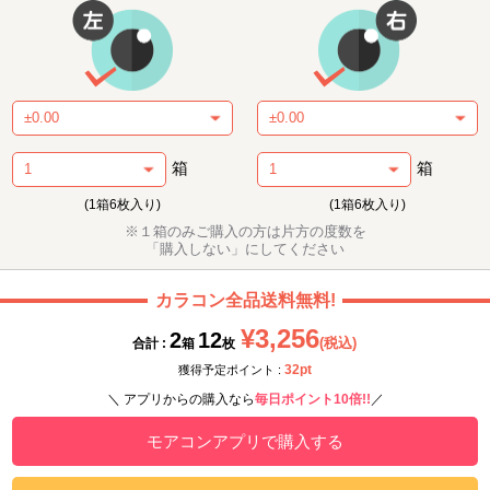
箱
箱
(1箱6枚入り)
(1箱6枚入り)
※１箱のみご購入の方は片方の度数を
「購入しない」にしてください
カラコン全品送料無料!
¥3,256
2
12
(税込)
合計 :
箱
枚
32pt
獲得予定ポイント :
＼ アプリからの購入なら
毎日ポイント10倍!!
／
モアコンアプリで購入する