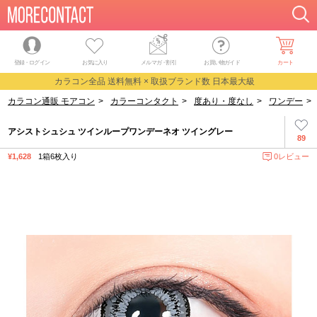
登録・ログイン
お気に入り
メルマガ
・
割引
お買い物ガイド
カート
カラコン全品 送料無料 × 取扱ブランド数 日本最大級
カラコン通販 モアコン
>
カラーコンタクト
>
度あり・度なし
>
ワンデー
>
アシストシュシュ ツインループワンデーネオ ツイングレー
89
¥1,628
1箱6枚入り
0レビュー