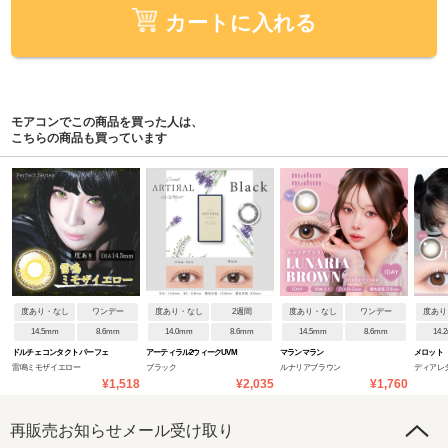
カートに入れる
モアコンでこの商品を買った人は、
こちらの商品も買っています
度あり・なし
ワンデー
度あり・なし
2週間
度あり・なし
ワンデー
度あり
14.5mm
8.6mm
14.0mm
8.6mm
14.5mm
8.6mm
14.
ドルチェ コンタクト パーフェ
アーティラル2ウィークUVM
マランマラン
メロット
雷鳴ミモザイエロー
ブラック
ルナリアブラウン
ディアレ
クトシリーズ ワンデー
¥1,518
¥2,035
¥1,760
再販売お知らせメール受け取り