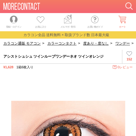
登録・ログイン
お気に入り
メルマガ
・
割引
お買い物ガイド
カート
カラコン全品 送料無料 × 取扱ブランド数 日本最大級
カラコン通販 モアコン
>
カラーコンタクト
>
度あり・度なし
>
ワンデー
>
アシストシュシュ ツインループワンデーネオ ツインオレンジ
152
¥1,628
1箱6枚入り
0レビュー