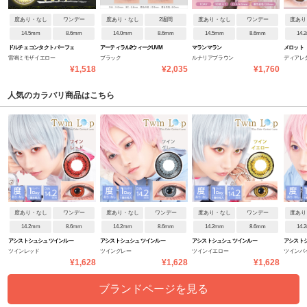
度あり・なし
ワンデー
度あり・なし
2週間
度あり・なし
ワンデー
度あり
14.5mm
8.6mm
14.0mm
8.6mm
14.5mm
8.6mm
14.
ドルチェ コンタクト パーフェ
アーティラル2ウィークUVM
マランマラン
メロット
雷鳴ミモザイエロー
ブラック
ルナリアブラウン
ディアレ
クトシリーズ ワンデー
¥1,518
¥2,035
¥1,760
人気のカラバリ商品はこちら
度あり・なし
ワンデー
度あり・なし
ワンデー
度あり・なし
ワンデー
度あり
14.2mm
8.6mm
14.2mm
8.6mm
14.2mm
8.6mm
14.
アシストシュシュ ツインルー
アシストシュシュ ツインルー
アシストシュシュ ツインルー
アシストシ
ツインレッド
ツイングレー
ツインイエロー
ツインバ
プワンデーネオ
プワンデーネオ
プワンデーネオ
プワンデ
¥1,628
¥1,628
¥1,628
ブランドページを見る