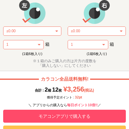
箱
箱
(1箱6枚入り)
(1箱6枚入り)
※１箱のみご購入の方は片方の度数を
「購入しない」にしてください
カラコン全品送料無料!
¥3,256
2
12
(税込)
合計 :
箱
枚
32pt
獲得予定ポイント :
＼ アプリからの購入なら
毎日ポイント10倍!!
／
モアコンアプリで購入する