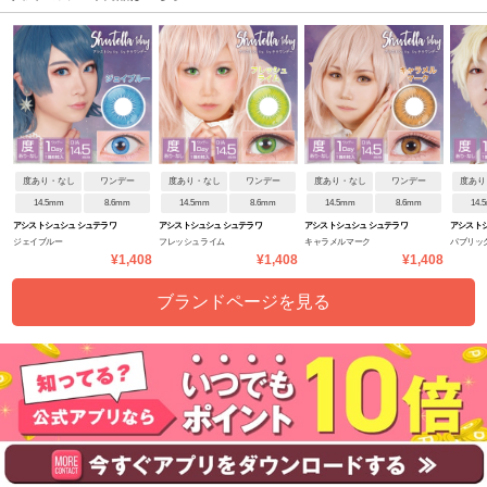
度あり・なし
ワンデー
度あり・なし
ワンデー
度あり・なし
ワンデー
度あり
14.5mm
8.6mm
14.5mm
8.6mm
14.5mm
8.6mm
14.
アシストシュシュ シュテラワ
アシストシュシュ シュテラワ
アシストシュシュ シュテラワ
アシストシ
ジェイブルー
フレッシュライム
キャラメルマーク
パブリッ
ンデー
ンデー
ンデー
ンデー
¥1,408
¥1,408
¥1,408
ブランドページを見る