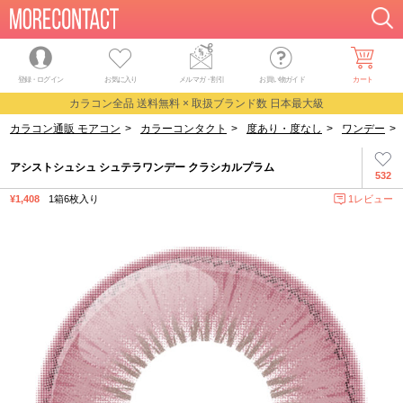
登録・ログイン
お気に入り
メルマガ
・
割引
お買い物ガイド
カート
カラコン全品 送料無料 × 取扱ブランド数 日本最大級
カラコン通販 モアコン
>
カラーコンタクト
>
度あり・度なし
>
ワンデー
>
アシストシュシュ シュテラワンデー クラシカルプラム
532
¥1,408
1箱6枚入り
1レビュー