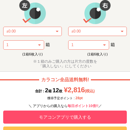
箱
箱
(1箱6枚入り)
(1箱6枚入り)
※１箱のみご購入の方は片方の度数を
「購入しない」にしてください
カラコン全品送料無料!
¥2,816
2
12
(税込)
合計 :
箱
枚
28pt
獲得予定ポイント :
＼ アプリからの購入なら
毎日ポイント10倍!!
／
モアコンアプリで購入する