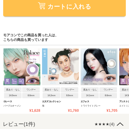
カートに入れる
モアコンでこの商品を買った人は、
こちらの商品も買っています
度あり・なし
ワンデー
度あり・なし
ワンデー
度あり・なし
ワンデー
度あり
14.0mm
8.6mm
14.2mm
8.6mm
14.1mm
8.6mm
14.
ロレース
エヌズコレクション
エフォス
アシストシ
パープルオーメン
海
トワイライトグレー
エイトミ
ンデー
¥1,628
¥1,760
¥1,705
レビュー(1件)
★★★★(4)