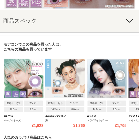
商品スペック
モアコンでこの商品を買った人は、
こちらの商品も買っています
度あり・なし
ワンデー
度あり・なし
ワンデー
度あり・なし
ワンデー
度あり
14.0mm
8.6mm
14.2mm
8.6mm
14.1mm
8.6mm
14.
ロレース
エヌズコレクション
エフォス
アシストシ
パープルオーメン
海
トワイライトグレー
エイトミ
ンデー
¥1,628
¥1,760
¥1,705
人気のカラバリ商品はこちら