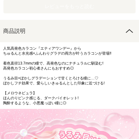
レビューをもっと読む
商品説明
人気高発色カラコン『エティアワンデー』から
ちゅるんと水光感×ふんわりグラデの両方が叶うカラコンが登場‼︎
着色直径13.7mmの瞳で、高発色なのにナチュラルに馴染む!
高発色カラコン初心者さんにもおすすめ◎
うるみ目×ぼかしグラデーションで甘くとろける瞳に…♡
ぼかしフチ効果で、愛らしいきゅるんとした印象に近づける!
【メロウネビュラ】
ほんのりピンク感じる、ダークバイオレット!
陶酔するような、小悪魔っぽい瞳に◎