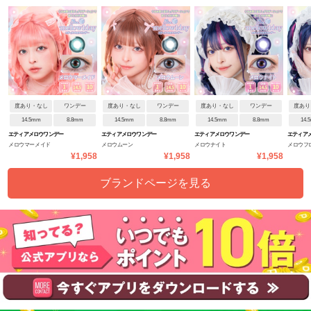
度あり・なし
ワンデー
度あり・なし
ワンデー
度あり・なし
ワンデー
度あり
14.5mm
8.8mm
14.5mm
8.8mm
14.5mm
8.8mm
14.
エティアメロウワンデー
エティアメロウワンデー
エティアメロウワンデー
エティア
メロウマーメイド
メロウムーン
メロウナイト
メロウフ
¥1,958
¥1,958
¥1,958
ブランドページを見る