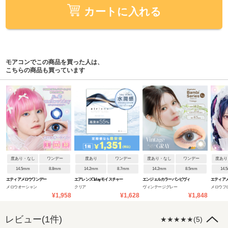
カートに入れる
モアコンでこの商品を買った人は、
こちらの商品も買っています
度あり・なし
ワンデー
度あり
ワンデー
度あり・なし
ワンデー
度あり
14.5mm
8.8mm
14.2mm
8.7mm
14.2mm
8.5mm
14.
エティアメロウワンデー
エアレンズ 1day モイスチャー
エンジェルカラーバンビヴィ
エティア
メロウオーシャン
クリア
ヴィンテージグレー
メロウフ
55% UV ブルーライトセーブ
ンテージワンデー
¥1,958
¥1,628
¥1,848
レビュー(1件)
★★★★★(5)