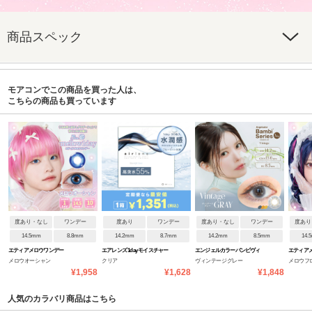
商品スペック
モアコンでこの商品を買った人は、
こちらの商品も買っています
度あり・なし
ワンデー
度あり
ワンデー
度あり・なし
ワンデー
度あり
14.5mm
8.8mm
14.2mm
8.7mm
14.2mm
8.5mm
14.
エティアメロウワンデー
エアレンズ 1day モイスチャー
エンジェルカラーバンビヴィ
エティア
メロウオーシャン
クリア
ヴィンテージグレー
メロウフ
55% UV ブルーライトセーブ
ンテージワンデー
¥1,958
¥1,628
¥1,848
人気のカラバリ商品はこちら