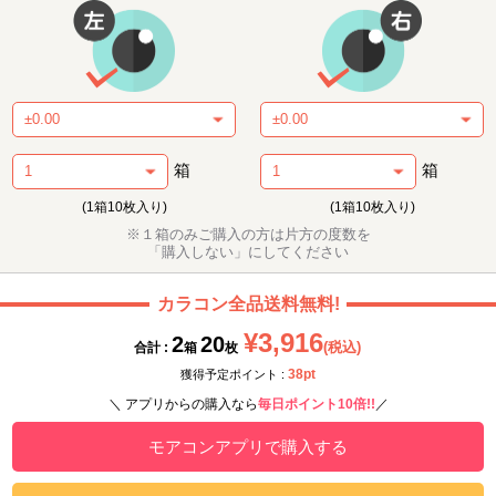
箱
箱
(1箱10枚入り)
(1箱10枚入り)
※１箱のみご購入の方は片方の度数を
「購入しない」にしてください
カラコン全品送料無料!
¥3,916
2
20
(税込)
合計 :
箱
枚
38pt
獲得予定ポイント :
＼ アプリからの購入なら
毎日ポイント10倍!!
／
モアコンアプリで購入する