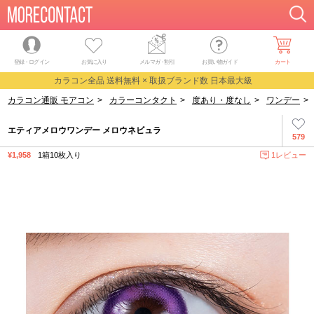
登録・ログイン
お気に入り
メルマガ
・
割引
お買い物ガイド
カート
カラコン全品 送料無料 × 取扱ブランド数 日本最大級
カラコン通販 モアコン
>
カラーコンタクト
>
度あり・度なし
>
ワンデー
>
エティアメロウワンデー メロウネビュラ
579
¥1,958
1箱10枚入り
1レビュー