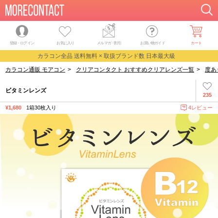
登録・ログイン
お気に入り
メルマガ
・
割引
お買い物ガイド
カート
カラコン全品 送料無料 × 取扱ブランド数 日本最大級
カラコン通販 モアコン
>
クリアコンタクト おすすめクリアレンズ一覧
>
度あ
ビタミンレンズ
235
¥1,680
1箱30枚入り
4レビュー