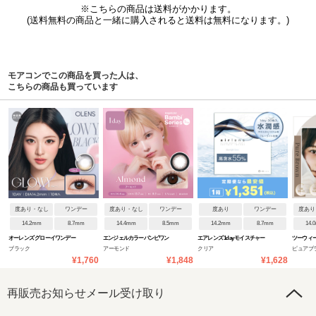
※こちらの商品は送料がかかります。
(送料無料の商品と一緒に購入されると送料は無料になります。)
モアコンでこの商品を買った人は、
こちらの商品も買っています
度あり・なし
ワンデー
度あり・なし
ワンデー
度あり
ワンデー
度あり
14.2mm
8.7mm
14.4mm
8.5mm
14.2mm
8.7mm
14.
オーレンズ グローイワンデー
エンジェルカラーバンビワン
エアレンズ 1day モイスチャー
ツーウィー
ブラック
アーモンド
クリア
ピュアブ
デーNEW
55% UV ブルーライトセーブ
シリコー
¥1,760
¥1,848
¥1,628
再販売お知らせメール受け取り