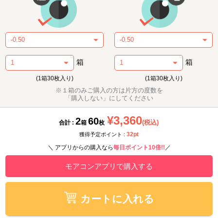
箱
箱
(1箱30枚入り)
(1箱30枚入り)
※１箱のみご購入の方は片方の度数を
「購入しない」にしてください
¥3,360
2
60
(税込)
合計 :
箱
枚
32pt
獲得予定ポイント :
＼ アプリからの購入なら
毎日ポイント10倍!!
／
モアコンアプリで購入する
カートに入れる