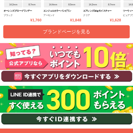
14.2mm
8.7mm
14.4mm
8.5mm
14.2mm
8.7mm
14.
オーレンズ グローイワンデー
エンジェルカラーバンビワン
エアレンズ 1day モイスチャー
ツーウィー
ブラック
アーモンド
クリア
ピュアブ
デーNEW
55% UV ブルーライトセーブ
シリコー
¥1,760
¥1,848
¥1,628
ブランドページを見る