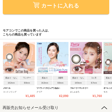
カートに入れる
モアコンでこの商品を買った人は、
こちらの商品も買っています
度あり・なし
ワンデー
度あり
2週間
度あり・なし
1ヶ月
度あり
14.2mm
8.6mm
14.2mm
8.6mm
14.5mm
8.7mm
14.
メロール
ツーウィークピュアうるおい
フルーリーマンスリー
オーレンズ
コットンリング
クリア
ましゅまろ
モカ
プラス
¥1,485
¥2,090
¥1,760
再販売お知らせメール受け取り