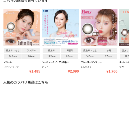
こちらの商品も買っています
度あり・なし
ワンデー
度あり
2週間
度あり・なし
1ヶ月
度あり
14.2mm
8.6mm
14.2mm
8.6mm
14.5mm
8.7mm
14.
メロール
ツーウィークピュアうるおい
フルーリーマンスリー
オーレンズ
コットンリング
クリア
ましゅまろ
モカ
プラス
¥1,485
¥2,090
¥1,760
人気のカラバリ商品はこちら