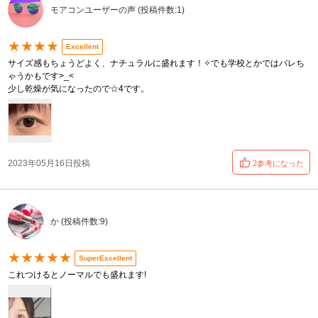
モアコンユーザーの声 (投稿件数:1)
★★★★
Excellent
サイズ感もちょうどよく、ナチュラルに盛れます！✧でも学校とかではバレち
ゃうかもです>_<
少し乾燥が気になったので☆4です。
2023年05月16日投稿
2参考になった
か (投稿件数:9)
★★★★★
SuperExcellent
これつけるとノーマルでも盛れます!