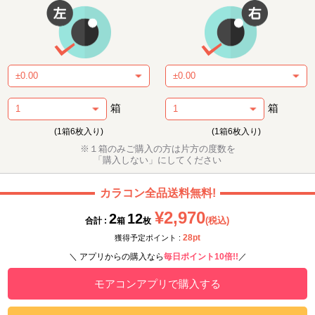
箱
箱
(1箱6枚入り)
(1箱6枚入り)
※１箱のみご購入の方は片方の度数を
「購入しない」にしてください
カラコン全品送料無料!
¥2,970
2
12
(税込)
合計 :
箱
枚
28pt
獲得予定ポイント :
＼ アプリからの購入なら
毎日ポイント10倍!!
／
モアコンアプリで購入する