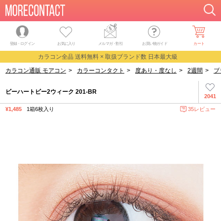
登録・ログイン
お気に入り
メルマガ
・
割引
お買い物ガイド
カート
カラコン全品 送料無料 × 取扱ブランド数 日本最大級
カラコン通販 モアコン
>
カラーコンタクト
>
度あり・度なし
>
2週間
>
ブ
ビーハートビー2ウィーク 201-BR
2041
¥1,485
1箱6枚入り
35レビュー