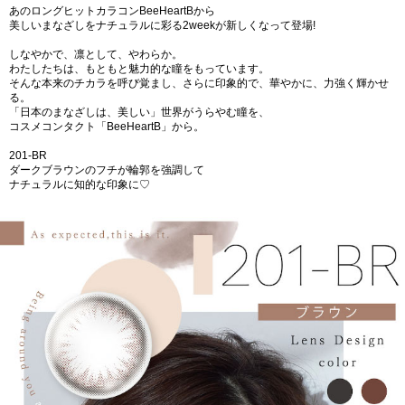
あのロングヒットカラコンBeeHeartBから
美しいまなざしをナチュラルに彩る2weekが新しくなって登場!
しなやかで、凛として、やわらか。
わたしたちは、もともと魅力的な瞳をもっています。
そんな本来のチカラを呼び覚まし、さらに印象的で、華やかに、力強く輝かせ
る。
「日本のまなざしは、美しい」世界がうらやむ瞳を、
コスメコンタクト「BeeHeartB」から。
201-BR
ダークブラウンのフチが輪郭を強調して
ナチュラルに知的な印象に♡