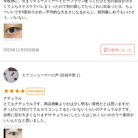
学校用に。今までチューズミーベイビーブラウン使ってたけど元の黒目が小さ
くてふちスケスケでバレまくったので別の探してたらこれに出会ったヨ。ちょ
ーいいです‼️黒目小さめ→平均的な大きさになるかんじ。校則厳しめでもいけそ
う。バレない。
2023年11月03日投稿
6参考になった
モアコンユーザーの声 (投稿件数:1)
★★★★
Excellent
ナチュラル
とてもナチュラルです。商品画像よりかは少し明るい茶色だとは思いますが、
すっぴんで付けててもカラコンしてるとバレないくらいのナチュラルさです。
自然に目が大きくなります!ナチュラルにしたい人はこれくらいのカラー直径が
いいんだなと思いました。