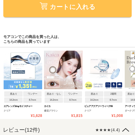
カートに入れる
モアコンでこの商品を買った人は、
こちらの商品も買っています
度あり
ワンデー
度あり・なし
ワンデー
度あり
2週間
度あり
14.2mm
8.7mm
14.2mm
8.7mm
14.2mm
8.7mm
14.
エアレンズ 1day モイスチャー
カイカ
ピュアアクアツーウィーク55
アーティラ
クリア
優花ブラウン
クリア
ダークブ
55% UV ブルーライトセーブ
UVM byZERU
¥1,628
¥1,815
¥1,008
レビュー(12件)
★★★★(4.4)