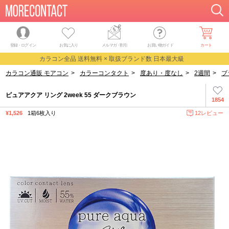
登録・ログイン
お気に入り
メルマガ
・
割引
お買い物ガイド
カート
カラコン全品 送料無料 × 取扱ブランド数 日本最大級
カラコン通販 モアコン
>
カラーコンタクト
>
度あり・度なし
>
2週間
>
ブ
ピュアアクア リング 2week 55 ダークブラウン
1854
¥1,526
1箱6枚入り
12レビュー