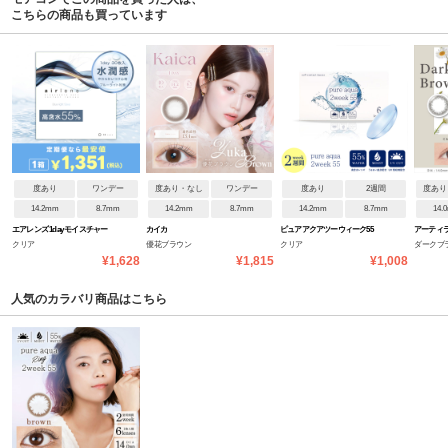
こちらの商品も買っています
度あり
ワンデー
度あり・なし
ワンデー
度あり
2週間
度あり
14.2mm
8.7mm
14.2mm
8.7mm
14.2mm
8.7mm
14.
エアレンズ 1day モイスチャー
カイカ
ピュアアクアツーウィーク55
アーティラ
クリア
優花ブラウン
クリア
ダークブ
55% UV ブルーライトセーブ
UVM byZERU
¥1,628
¥1,815
¥1,008
人気のカラバリ商品はこちら