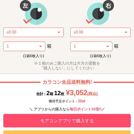
箱
箱
(1箱6枚入り)
(1箱6枚入り)
※１箱のみご購入の方は片方の度数を
「購入しない」にしてください
カラコン全品送料無料!
¥3,052
2
12
(税込)
合計 :
箱
枚
30pt
獲得予定ポイント :
＼ アプリからの購入なら
毎日ポイント10倍!!
／
モアコンアプリで購入する