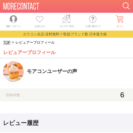
登録・ログイン
お気に入り
メルマガ
・
割引
お買い物ガイド
カート
カラコン全品 送料無料 × 取扱ブランド数 日本最大級
TOP
>
レビュアープロフィール
レビュアープロフィール
モアコンユーザーの声
6
投稿件数
レビュー履歴