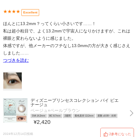
★★★★
Excellent
ほんとに13.2mm？ってくらい小さいです……！
私は超小粒目で、よく13.2mmで宇宙人になりかけますが、これは
裸眼と変わらないように感じました。
体感ですが、他メーカーのフチなし13.0mmの方が大きく感じさえ
しました……
つづきを読む
ディズニープリンセスコレクション バイ ピエ
ナージュ
ベージュ×ペールブラウン
DIA 14.2mm
BC 8.7mm
2週間
着色直径 13.2mm
度数 ±0.00~ -8.00
¥2,420
2024年12月14日投稿
2参考になった