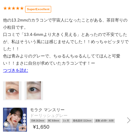
★★★★★
SuperExcellent
他の13.2mmのカラコンで宇宙人になったことがある、茶目寄りの
小粒目です。
口コミで「13.4-6mmより大きく見える」とあったので不安でした
が、私はそういう風には感じませんでした！！めっちゃピッタリで
した！！
色は青みよりのグレーで、ちゅるんちゅるんしててほんと可愛
い！！まさに自分が求めていたカラコンです！ー
つづきを読む
モラク マンスリー
ドーリッシュグレー
DIA 14.2mm
BC 8.6mm
1ヶ月
着色直径 13.2mm
度数 ±0.00~ -8.00
¥1,650