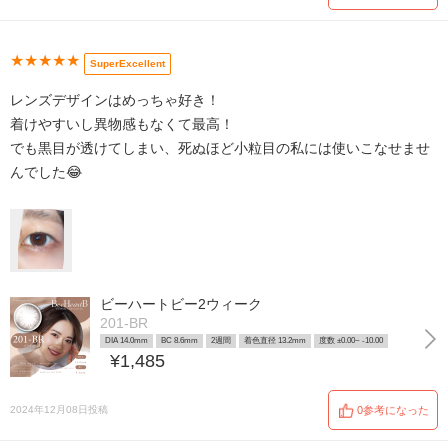
★★★★★
SuperExcellent
レンズデザインはめっちゃ好き！
着けやすいし異物感もなくて最高！
でも黒目が透けてしまい、死ぬほど小粒目の私には使いこなせませ
んでした😂
ビーハートビー2ウィーク
201-BR
DIA 14.0mm
BC 8.6mm
2週間
着色直径 13.2mm
度数 ±0.00~ -10.00
¥1,485
2024年12月08日投稿
0参考になった