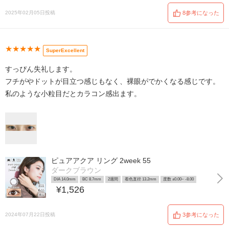
2025年02月05日投稿
8参考になった
★★★★★
SuperExcellent
すっぴん失礼します。
フチがやドットが目立つ感じもなく、裸眼がでかくなる感じです。
私のような小粒目だとカラコン感出ます。
ピュアアクア リング 2week 55
ダークブラウン
DIA 14.0mm
BC 8.7mm
2週間
着色直径 13.2mm
度数 ±0.00~ -8.00
¥1,526
2024年07月22日投稿
3参考になった