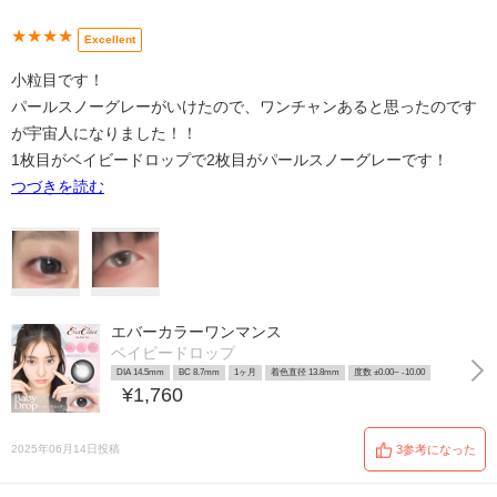
★★★★
Excellent
小粒目です！
パールスノーグレーがいけたので、ワンチャンあると思ったのです
が宇宙人になりました！！
1枚目がベイビードロップで2枚目がパールスノーグレーです！
つづきを読む
エバーカラーワンマンス
ベイビードロップ
DIA 14.5mm
BC 8.7mm
1ヶ月
着色直径 13.8mm
度数 ±0.00~ -10.00
¥1,760
2025年06月14日投稿
3参考になった