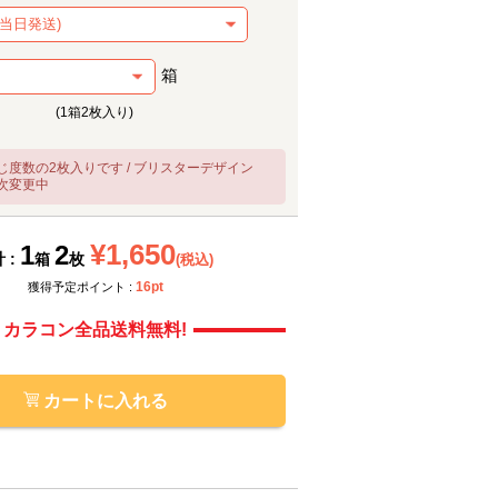
箱
(1箱2枚入り)
じ度数の2枚入りです / ブリスターデザイン
次変更中
メーカー提供画像
メーカ
¥1,650
1
2
 :
箱
枚
(税込)
16pt
獲得予定ポイント :
カラコン全品送料無料!
カートに入れる