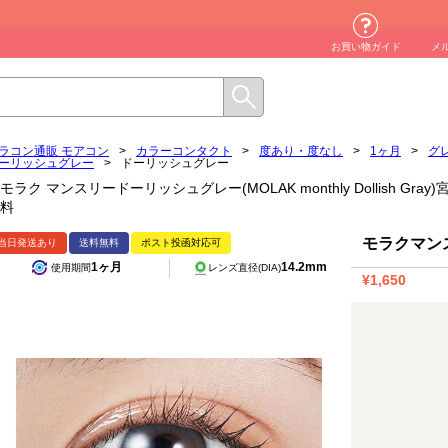
お買い物ガイド
メ
ラコン通販 モアコン
>
カラーコンタクト
>
度あり・度なし
>
1ヶ月
>
グ
ーリッシュグレー
>
ドーリッシュグレー
モラク マンスリードーリッシュグレー(MOLAK monthly Dollish Gr
料
モラクマン
当日発送あり
送料無料
ポスト投函対応可
1ヶ月
14.2mm
使用期間
レンズ直径(DIA)
¥1,650