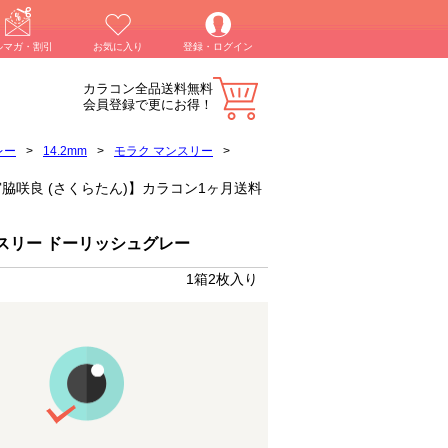
ルマガ・割引
お気に入り
登録・ログイン
カラコン全品送料無料
会員登録で更にお得！
レー
>
14.2mm
>
モラク マンスリー
>
ay)宮脇咲良 (さくらたん)】カラコン1ヶ月送料
スリー ドーリッシュグレー
1箱2枚入り