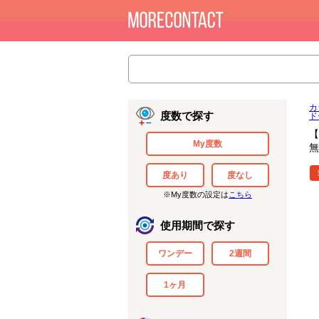
カ
度数で探す
ド
【
My度数
無
度あり
度なし
※My度数の設定は
こちら
使用期間で探す
ワンデー
2週間
1ヶ月