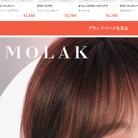
ク マンスリー
モラク ワンデー
オーレンズ グローイティアワ
モラク マンスリー
ーリッシュブラウン
ドーリッシュグレー
チャコール
ダズルグレー
ンデー
¥1,650
¥1,760
¥1,760
ブランドページを見る