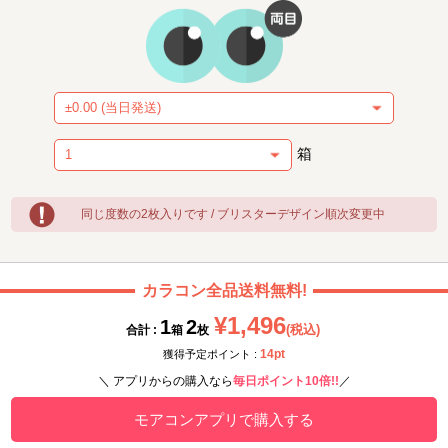
箱
同じ度数の2枚入りです / ブリスターデザイン順次変更中
カラコン全品送料無料!
¥1,496
1
2
(税込)
合計 :
箱
枚
14pt
獲得予定ポイント :
＼ アプリからの購入なら
毎日ポイント10倍!!
／
モアコンアプリで購入する