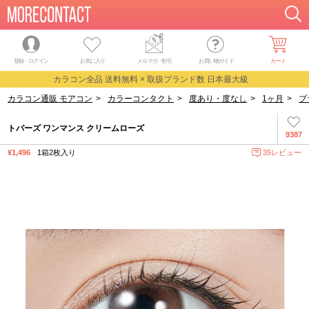
登録・ログイン
お気に入り
メルマガ
・
割引
お買い物ガイド
カート
カラコン全品 送料無料 × 取扱ブランド数 日本最大級
カラコン通販 モアコン
>
カラーコンタクト
>
度あり・度なし
>
1ヶ月
>
ブ
トパーズ ワンマンス クリームローズ
9387
¥1,496
1箱2枚入り
35レビュー