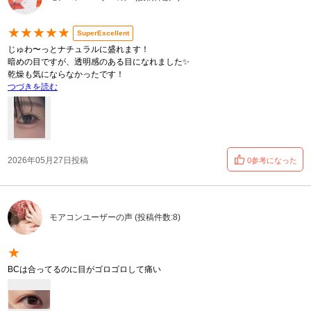
★★★★★
SuperExcellent
じゅわ〜っとナチュラルに盛れます！
暗めの目ですが、透明感のある目になれました✨
乾燥も気にならなかったです！
つづきを読む
2026年05月27日投稿
0参考になった
モアコンユーザーの声 (投稿件数:8)
★
BCは合ってるのに目がゴロゴロして痛い