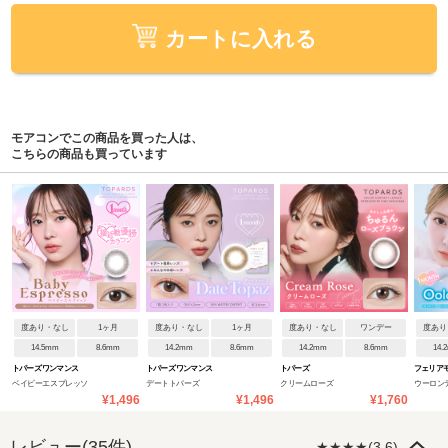
カートに入れる
モアコンでこの商品を買った人は、
こちらの商品も買っています
度あり・なし
1ヶ月
度あり・なし
1ヶ月
度あり・なし
ワンデー
度あり
14.5mm
8.6mm
14.2mm
8.6mm
14.2mm
8.6mm
14.
トパーズ ワンマンス
トパーズ ワンマンス
トパーズ
フェリアモ
ベイビーエスプレッソ
デートトパーズ
クリームローズ
ウーロン
¥1,496
¥1,496
¥1,760
レビュー(35件)
★★★★(3.6)