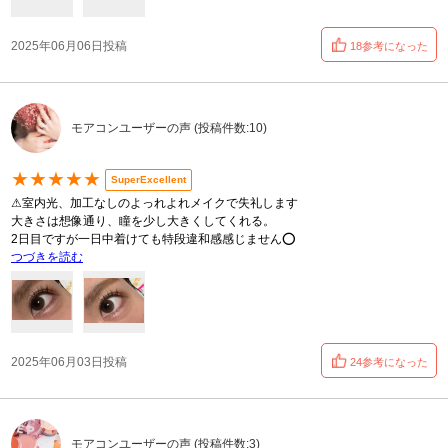
2025年06月06日投稿
18参考になった
モアコンユーザーの声 (投稿件数:10)
★★★★★
SuperExcellent
⚠︎室内光、加工なしのよっれよれメイクで失礼します
大きさは想像通り、瞳を少し大きくしてくれる。
2日目ですが一日中着けても特段違和感感じません⭕️
つづきを読む
2025年06月03日投稿
24参考になった
モアコンユーザーの声 (投稿件数:3)